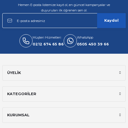
Hemen E-posta listemize kayıt ol, en güncel kampanyalar ve
duyuruları ilk öğrenen sen ol.
Kaydol
Müşteri Hizmetleri
WhatsApp
0212 674 65 86
0505 450 39 66
ÜYELİK
KATEGORİLER
KURUMSAL