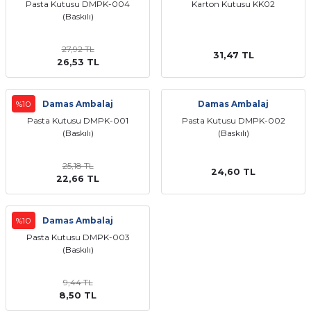
Pasta Kutusu DMPK-004
Karton Kutusu KK02
Kutular
iç Kutusu
(Baskılı)
Snack Box
27,92 TL
-Ticaret Kutuları
arı
et
31,47 TL
26,53 TL
lar
%10
Damas Ambalaj
Damas Ambalaj
 ve Tuz
Pasta Kutusu DMPK-001
Pasta Kutusu DMPK-002
(Baskılı)
(Baskılı)
 Peçete
25,18 TL
24,60 TL
22,66 TL
r
arı
ganizasyon Ambalajlerı
%10
Damas Ambalaj
Pasta Kutusu DMPK-003
(Baskılı)
arı
lajları
9,44 TL
Kutuları
 Ambalajları
8,50 TL