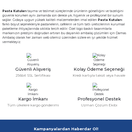
rı
Pasta Kutuları
taşıma ve teslimat süreçlerinde ürünlerin görselliğini ve tazeliğini
güvenle korurken aynı zamanda son derece şık, hijyenik ve profesyonel bir sunum
arı
ajları
sağlar. Gıdaya uygun yüksek kaliteli malzemelerden imal edilen
Pasta Kutuları
farklı boyut seçenekleriyle pastanelerin, cafelerin ve tüm tatlı üreticilerinin kurumsal
paketleme ihtiyaçlarında sıklıkla tercih edilir. Özel logo baskılı tasarımlarla
markanızın prestijini doğrudan artıran bu dayanıklı ambalaj çözümleri için Damas
rı
ı
Ambalaj olarak her zaman web sitemiz üzerinden sizlere en iyi şekilde hizmet
vermekteyiz.
arı
ı
ler
ı
Güvenli Alışveriş
Kolay Ödeme Seçeneği
256bit SSL Sertifikası
Kredi kartıyla taksit veya havale
n Kutuları
lajları
rı
Kargo İmkanı
Profesyonel Destek
Tüm ülkelere kargo gönderimi
Uzman Çözüm Ekibi
 Kutuları
Kampanyalardan Haberdar Ol!