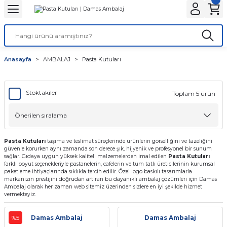
Geri Dön
Geri Dön
Geri Dön
Geri Dön
Geri Dön
Geri Dön
ANTA
NLER
ON
Tatlı Çikolata Kutular
Gıda Kapları
Şeffaf Bardaklar
Karton Bardaklar
Stick Toz Şeker ve Tuz
Islak Mendil ve Peçete
Karton Tabaklar
Kafe Ambalajları
Anasayfa
AMBALAJ
Pasta Kutuları
r
Baskılı
et
Baklava kutusu
Noodle Kutuları
Kaliteli
Çift Katlı
Stick Tuz
Peçete
Kayık Karton Tabaklar
Bardak Taşıyıcılar
lar
r
alar
 Körüklü Torba
ı
Kurabiye Kutusu
Pizza Kutuları
Normal
Tek Katlı
Karton Bardak Kılıfı
Stoktakiler
Toplam 5 ürün
lar
ar
Baskısız
knot
Burger Kutuları
ları
 Kağıtları
ta
ör
Patates Kutuları
Pasta Kutuları
taşıma ve teslimat süreçlerinde ürünlerin görselliğini ve tazeliğini
güvenle korurken aynı zamanda son derece şık, hijyenik ve profesyonel bir sunum
sağlar. Gıdaya uygun yüksek kaliteli malzemelerden imal edilen
Pasta Kutuları
r
ı
nta
ısız)
dlar
farklı boyut seçenekleriyle pastanelerin, cafelerin ve tüm tatlı üreticilerinin kurumsal
Fastfood Kovaları
paketleme ihtiyaçlarında sıklıkla tercih edilir. Özel logo baskılı tasarımlarla
markanızın prestijini doğrudan artıran bu dayanıklı ambalaj çözümleri için Damas
Ambalaj olarak her zaman web sitemiz üzerinden sizlere en iyi şekilde hizmet
ar
r
Popcorn Kutuları
vermekteyiz.
utular
tusu
k Setleri
Lunch Box Kutuları
%5
Damas Ambalaj
Damas Ambalaj