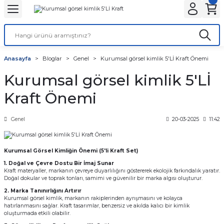
Geri Dön
Geri Dön
Geri Dön
Geri Dön
Geri Dön
Geri Dön
ANTA
NLER
ON
Tatlı Çikolata Kutular
Gıda Kapları
Şeffaf Bardaklar
Karton Bardaklar
Stick Toz Şeker ve Tuz
Islak Mendil ve Peçete
Karton Tabaklar
Kafe Ambalajları
Anasayfa
Bloglar
Genel
Kurumsal görsel kimlik 5'Lİ Kraft Önemi
r
Baskılı
et
Baklava kutusu
Noodle Kutuları
Kaliteli
Çift Katlı
Stick Tuz
Peçete
Kayık Karton Tabaklar
Bardak Taşıyıcılar
Kurumsal görsel kimlik 5'Lİ
lar
r
alar
 Körüklü Torba
ı
Kurabiye Kutusu
Pizza Kutuları
Normal
Tek Katlı
Karton Bardak Kılıfı
Kraft Önemi
lar
ar
Baskısız
knot
Burger Kutuları
Genel
20-03-2025
11:42
ları
 Kağıtları
ta
ör
Patates Kutuları
Kurumsal Görsel Kimliğin Önemi (5'li Kraft Set)
r
ı
nta
ısız)
dlar
Fastfood Kovaları
1. Doğal ve Çevre Dostu Bir İmaj Sunar
Kraft materyaller, markanın çevreye duyarlılığını göstererek ekolojik farkındalık yaratır.
Doğal dokular ve toprak tonları, samimi ve güvenilir bir marka algısı oluşturur.
ar
r
Popcorn Kutuları
2. Marka Tanınırlığını Artırır
Kurumsal görsel kimlik, markanın rakiplerinden ayrışmasını ve kolayca
hatırlanmasını sağlar. Kraft tasarımlar, benzersiz ve akılda kalıcı bir kimlik
utular
tusu
k Setleri
Lunch Box Kutuları
oluşturmada etkili olabilir.