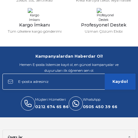
256bit SSL Sertifikası
Kredi kartıyla taksit veya havale
rı
arı
ajları
Kargo İmkanı
Profesyonel Destek
Tüm ülkelere kargo gönderimi
Uzman Çözüm Ekibi
rı
ı
arı
ı
Kampanyalardan Haberdar Ol!
Hemen E-posta listemize kayıt ol, en güncel kampanyalar ve
ler
ı
duyuruları ilk öğrenen sen ol.
n Kutuları
lajları
Kaydol
rı
Müşteri Hizmetleri
WhatsApp
0212 674 65 86
0505 450 39 66
 Kutuları
ÜYELİK