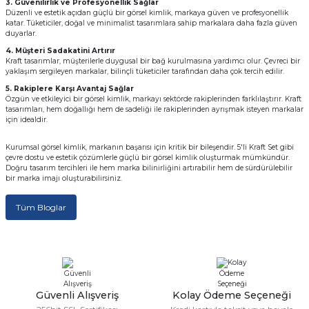
3. Güvenilirlik ve Profesyonellik Sağlar
Düzenli ve estetik açıdan güçlü bir görsel kimlik, markaya güven ve profesyonellik
Kutular
iç Kutusu
Snack Box
katar. Tüketiciler, doğal ve minimalist tasarımlara sahip markalara daha fazla güven
duyarlar.
-Ticaret Kutuları
arı
et
4. Müşteri Sadakatini Artırır
Kraft tasarımlar, müşterilerle duygusal bir bağ kurulmasına yardımcı olur. Çevreci bir
yaklaşım sergileyen markalar, bilinçli tüketiciler tarafından daha çok tercih edilir.
lar
5. Rakiplere Karşı Avantaj Sağlar
Özgün ve etkileyici bir görsel kimlik, markayı sektörde rakiplerinden farklılaştırır. Kraft
tasarımları, hem doğallığı hem de sadeliği ile rakiplerinden ayrışmak isteyen markalar
 ve Tuz
için idealdir.
Kurumsal görsel kimlik, markanın başarısı için kritik bir bileşendir. 5'li Kraft Set gibi
 Peçete
çevre dostu ve estetik çözümlerle güçlü bir görsel kimlik oluşturmak mümkündür.
Doğru tasarım tercihleri ile hem marka bilinirliğini artırabilir hem de sürdürülebilir
bir marka imajı oluşturabilirsiniz.
r
Tüm Bloglar
arı
ganizasyon Ambalajlerı
arı
lajları
Kutuları
 Ambalajları
Güvenli Alışveriş
Kolay Ödeme Seçeneği