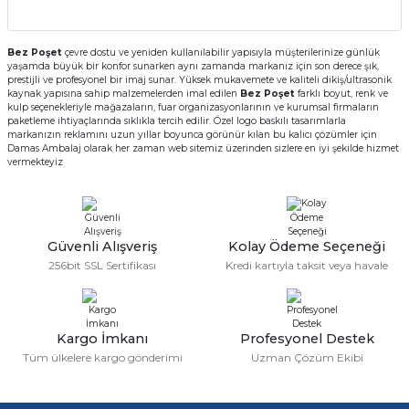
Kutular
iç Kutusu
Snack Box
Bez Poşet
çevre dostu ve yeniden kullanılabilir yapısıyla müşterilerinize günlük
-Ticaret Kutuları
arı
et
yaşamda büyük bir konfor sunarken aynı zamanda markanız için son derece şık,
prestijli ve profesyonel bir imaj sunar. Yüksek mukavemete ve kaliteli dikiş/ultrasonik
kaynak yapısına sahip malzemelerden imal edilen
Bez Poşet
farklı boyut, renk ve
kulp seçenekleriyle mağazaların, fuar organizasyonlarının ve kurumsal firmaların
lar
paketleme ihtiyaçlarında sıklıkla tercih edilir. Özel logo baskılı tasarımlarla
markanızın reklamını uzun yıllar boyunca görünür kılan bu kalıcı çözümler için
Damas Ambalaj olarak her zaman web sitemiz üzerinden sizlere en iyi şekilde hizmet
 ve Tuz
vermekteyiz
 Peçete
r
Güvenli Alışveriş
Kolay Ödeme Seçeneği
256bit SSL Sertifikası
Kredi kartıyla taksit veya havale
arı
ganizasyon Ambalajlerı
arı
lajları
Kargo İmkanı
Profesyonel Destek
Tüm ülkelere kargo gönderimi
Uzman Çözüm Ekibi
Kutuları
 Ambalajları