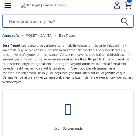
Geri Dön
Geri Dön
Geri Dön
Geri Dön
Geri Dön
Geri Dön
ANTA
NLER
ON
Tatlı Çikolata Kutular
Gıda Kapları
Şeffaf Bardaklar
Karton Bardaklar
Stick Toz Şeker ve Tuz
Islak Mendil ve Peçete
Karton Tabaklar
Kafe Ambalajları
Anasayfa
POŞET - ÇANTA
Bez Poşet
r
Baskılı
et
Baklava kutusu
Noodle Kutuları
Kaliteli
Çift Katlı
Stick Tuz
Peçete
Kayık Karton Tabaklar
Bardak Taşıyıcılar
Bez Poşet
çevre dostu ve yeniden kullanılabilir yapısıyla müşterilerinize günlük
yaşamda büyük bir konfor sunarken aynı zamanda markanız için son derece şık,
lar
r
alar
 Körüklü Torba
ı
Kurabiye Kutusu
Pizza Kutuları
Normal
Tek Katlı
Karton Bardak Kılıfı
prestijli ve profesyonel bir imaj sunar. Yüksek mukavemete ve kaliteli dikiş/ultrasonik
kaynak yapısına sahip malzemelerden imal edilen
Bez Poşet
farklı boyut, renk ve
kulp seçenekleriyle mağazaların, fuar organizasyonlarının ve kurumsal firmaların
lar
ar
Baskısız
knot
paketleme ihtiyaçlarında sıklıkla tercih edilir. Özel logo baskılı tasarımlarla
Burger Kutuları
markanızın reklamını uzun yıllar boyunca görünür kılan bu kalıcı çözümler için
Damas Ambalaj olarak her zaman web sitemiz üzerinden sizlere en iyi şekilde hizmet
vermekteyiz
ları
 Kağıtları
ta
ör
Patates Kutuları
r
ı
nta
ısız)
dlar
Fastfood Kovaları
ar
r
Popcorn Kutuları
utular
tusu
k Setleri
Lunch Box Kutuları
Ürün Bulunamadı.