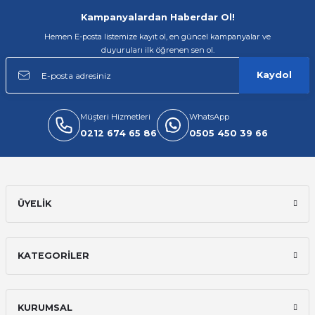
rı
Kampanyalardan Haberdar Ol!
Hemen E-posta listemize kayıt ol, en güncel kampanyalar ve
arı
ajları
duyuruları ilk öğrenen sen ol.
Kaydol
rı
ı
arı
ı
Müşteri Hizmetleri
WhatsApp
0212 674 65 86
0505 450 39 66
ler
ı
n Kutuları
lajları
ÜYELİK
rı
 Kutuları
KATEGORİLER
KURUMSAL