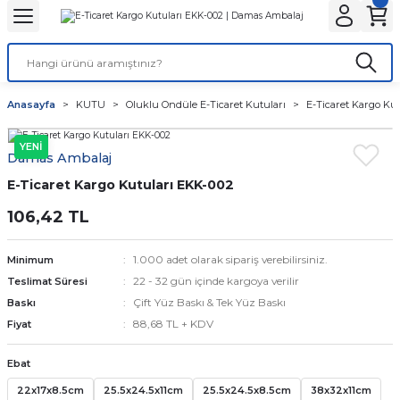
Geri Dön
Geri Dön
Geri Dön
Geri Dön
Geri Dön
Geri Dön
ANTA
NLER
ON
Tatlı Çikolata Kutular
Gıda Kapları
Şeffaf Bardaklar
Karton Bardaklar
Stick Toz Şeker ve Tuz
Islak Mendil ve Peçete
Karton Tabaklar
Kafe Ambalajları
Anasayfa
KUTU
Oluklu Ondüle E-Ticaret Kutuları
E-Ticaret Kargo Ku
r
Baskılı
et
Baklava kutusu
Noodle Kutuları
Kaliteli
Çift Katlı
Stick Tuz
Peçete
Kayık Karton Tabaklar
Bardak Taşıyıcılar
YENİ
Damas Ambalaj
lar
r
alar
 Körüklü Torba
ı
Kurabiye Kutusu
Pizza Kutuları
Normal
Tek Katlı
Karton Bardak Kılıfı
E-Ticaret Kargo Kutuları EKK-002
lar
ar
Baskısız
knot
Burger Kutuları
106,42 TL
ları
 Kağıtları
ta
ör
Patates Kutuları
1.000 adet olarak sipariş verebilirsiniz.
Minimum
22 - 32 gün içinde kargoya verilir
Teslimat Süresi
r
ı
nta
ısız)
dlar
Fastfood Kovaları
Çift Yüz Baskı & Tek Yüz Baskı
Baskı
88,68 TL + KDV
Fiyat
ar
r
Popcorn Kutuları
Ebat
utular
tusu
k Setleri
Lunch Box Kutuları
22x17x8.5cm
25.5x24.5x11cm
25.5x24.5x8.5cm
38x32x11cm