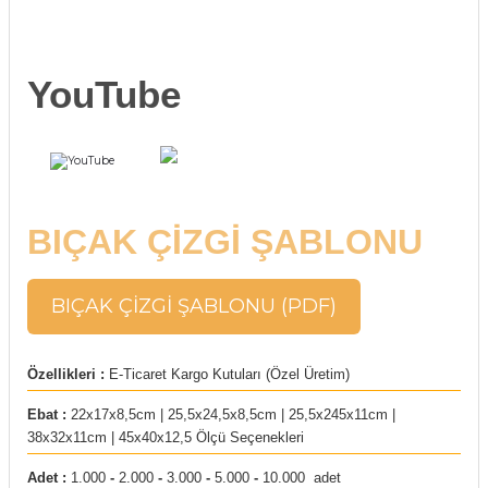
rı
arı
ajları
YouTube
rı
ı
arı
ı
BIÇAK ÇİZGİ ŞABLONU
ler
ı
n Kutuları
lajları
BIÇAK ÇİZGİ ŞABLONU (PDF)
rı
Özellikleri :
E-Ticaret Kargo Kutuları (Özel Üretim)
 Kutuları
Ebat :
22x17x8,5cm | 25,5x24,5x8,5cm | 25,5x245x11cm |
38x32x11cm | 45x40x12,5 Ölçü Seçenekleri
Adet :
1.000
-
2.000
-
3.000
-
5.000
-
10.000 adet