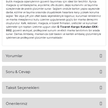
butik mağaza siparişlerinin güvenli taşınması için ideal bir tercihtir. Ayrıca
mağaza içi ambalajlama, arşivleme, ofis düzeni, depo kullanımı ve taşınma
süreçlerinde de pratik çözümler sunar. Sağlam ondüle karton yapısı sayesinde
darbe, ezilme ve taşıma sırasında oluşabilecek hasarlara karşı yüksek koruma
sağlar. Tek veya çift yön ofset baskı seçenekleriyle logonuz, kurumsal renkleriniz
ve marka mesajlarınız kutu üzerine uygulanarak güçlü bir marka deneyimi
oluşturulur. Kafe, restoran, mağaza, e-ticaret firmaları, üreticiler ve kurumsal
işletmeler için toptan üretime uygun olan
E-Ticaret Kargo Kutuları EKK-
002
, güvenli sevkiyat, profesyonel sunum ve etkili marka tanıtımını bir arada
sunar. Damas Ambalaj, markanıza özel baskılı ve kaliteli ambalaj çözümleriyle
işletmenize profesyonel çözümler sunmaktadır.
Yorumlar
Soru & Cevap
Bu ürüne ilk yorumu siz yapın!
Taksit Seçenekleri
Yorum Yaz
Ürün hakkında henüz soru sorulmamış.
Önerileriniz
Soru Sor