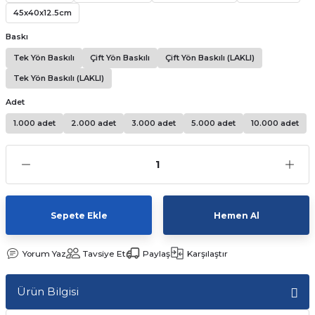
45x40x12.5cm
Kutular
iç Kutusu
Snack Box
Baskı
-Ticaret Kutuları
arı
et
Tek Yön Baskılı
Çift Yön Baskılı
Çift Yön Baskılı (LAKLI)
Tek Yön Baskılı (LAKLI)
lar
Adet
 ve Tuz
1.000 adet
2.000 adet
3.000 adet
5.000 adet
10.000 adet
 Peçete
r
Sepete Ekle
Hemen Al
arı
ganizasyon Ambalajlerı
Yorum Yaz
Tavsiye Et
Paylaş
Karşılaştır
arı
lajları
Ürün Bilgisi
Kutuları
 Ambalajları