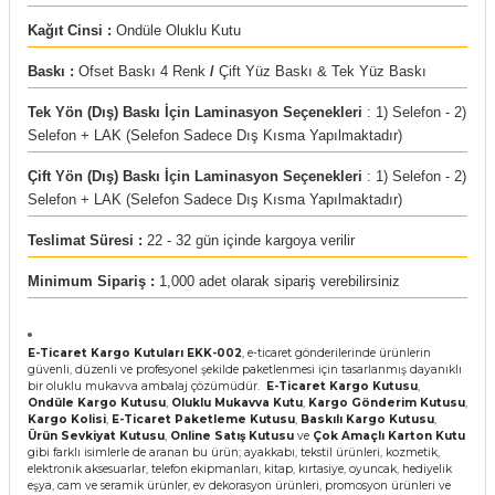
Kağıt Cinsi :
Ondüle Oluklu Kutu
Baskı :
Ofset Baskı 4 Renk
/
Çift Yüz Baskı & Tek Yüz Baskı
Tek Yön (Dış) Baskı İçin Laminasyon Seçenekleri
: 1) Selefon - 2)
Selefon + LAK (Selefon Sadece Dış Kısma Yapılmaktadır)
Çift Yön (Dış) Baskı İçin Laminasyon Seçenekleri
: 1) Selefon - 2)
Selefon + LAK (Selefon Sadece Dış Kısma Yapılmaktadır)
Teslimat Süresi :
22 - 32 gün içinde kargoya verilir
Minimum Sipariş :
1,000 adet olarak sipariş verebilirsiniz
E-Ticaret Kargo Kutuları EKK-002
, e-ticaret gönderilerinde ürünlerin
güvenli, düzenli ve profesyonel şekilde paketlenmesi için tasarlanmış dayanıklı
bir oluklu mukavva ambalaj çözümüdür.
E-Ticaret Kargo Kutusu
,
Ondüle Kargo Kutusu
,
Oluklu Mukavva Kutu
,
Kargo Gönderim Kutusu
,
Kargo Kolisi
,
E-Ticaret Paketleme Kutusu
,
Baskılı Kargo Kutusu
,
Ürün Sevkiyat Kutusu
,
Online Satış Kutusu
ve
Çok Amaçlı Karton Kutu
gibi farklı isimlerle de aranan bu ürün; ayakkabı, tekstil ürünleri, kozmetik,
elektronik aksesuarlar, telefon ekipmanları, kitap, kırtasiye, oyuncak, hediyelik
eşya, cam ve seramik ürünler, ev dekorasyon ürünleri, promosyon ürünleri ve