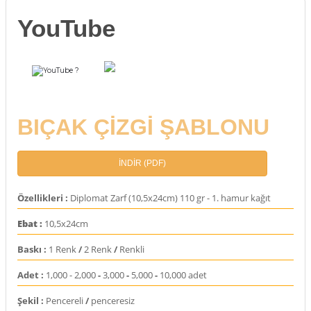
rı
YouTube
arı
ajları
?
rı
ı
arı
ı
BIÇAK ÇİZGİ ŞABLONU
ler
ı
İNDİR (PDF)
n Kutuları
lajları
Özellikleri :
Diplomat Zarf (10,5x24cm) 110 gr - 1. hamur kağıt
rı
Ebat
:
10,5x24cm
Baskı :
1 Renk
/
2 Renk
/
Renkli
 Kutuları
Adet :
1,000 - 2,000
-
3,000
-
5,000
-
10,000 adet
Şekil :
Pencereli
/
penceresiz