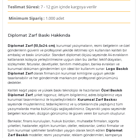
Teslimat Süresi:
7 - 12 gün içinde kargoya verilir
Minimum Sipariş :
1.000 adet
Diplomat Zarf Baskı Hakkında
Diplomat Zarf (10,5x24 cm)
, kurumsal yazışmaların, resmi belgelerin ve özel
gönderilerin güvenli ve profesyonel şekilde iletilmesi için kullanılan kaliteli bir
ambalaj ve baskı ürünüdür. Standart diplomat ölçüsü sayesinde A4 evrakların
katlanarak kolayca yerleştirilmesine uygun olan bu zarflar; teklif dosyaları,
sözleşmeler, faturalar, davetiyeler, tanıtım mektupları, banka evrakları ve
kurumsal doküman gönderimleri için ideal bir kullanım sunar.
Logo Baskılı
Diplomat Zarf
olarak firmanızın kurumsal kimliğine uygun şekilde
tasarlanabilir ve her gönderimde markanızın profesyonel görünümünü
destekler.
Kaliteli kağıt yapısı ve yüksek baskı teknolojisi ile hazırlanan
Özel Baskılı
Diplomat Zarf
, şirket logonuz, iletişim bilgileriniz, adres bilgileriniz veya
kurumsal tasarımlarınız ile kişiselleştirilebilir.
Kurumsal Zarf Baskısı
sayesinde müşterileriniz, tedarikçileriniz ve iş ortaklarınızla yaptığınız tüm
yazışmalarda marka bütünlüğü sağlayabilirsiniz. Dayanıklı yapısı sayesinde
belgeleri korurken, düzgün görünümü ile güven veren bir sunum oluşturur.
Bankalar, finans kuruluşları, hukuk büroları, muhasebe firmaları, sigorta
şirketleri, hastaneler, eğitim kurumları, oteller, restoranlar, üretici firmalar ve
tüm kurumsal işletmeler tarafından yaygın olarak tercih edilen
Diplomat
Zarf Baskılı
modeller; resmi yazışmalar, reklam gönderimleri, kampanya