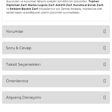
duyuruları ve kurumsal iletişim süreçleri için etkili bir çözümdür.
Toptan
Diplomat Zarf
,
Marka Logolu Zarf
,
Antetli Zarf
,
Kurumsal Evrak Zarfı
ve
Reklam Baskılı Zarf
ihtiyaçlarınız için Damas Ambalaj, markanıza özel
kaliteli baskı ve profesyonel üretim çözümleri sunmaktadır.
Yorumlar
Soru & Cevap
Bu ürüne ilk yorumu siz yapın!
Taksit Seçenekleri
Yorum Yaz
Ürün hakkında henüz soru sorulmamış.
Önerileriniz
Soru Sor
Bu ürünün fiyat bilgisi, resim, ürün açıklamalarında ve diğer
Alışveriş Deneyimi
konularda yetersiz gördüğünüz noktaları öneri formunu
kullanarak tarafımıza iletebilirsiniz.
Görüş ve önerileriniz için teşekkür ederiz.