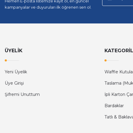
Hemen E-posta listemize kayıt ol, en güncel
kampanyalar ve duyuruları ilk öğrenen sen ol.
ÜYELİK
KATEGORİ
Yeni Üyelik
Waffle Kutula
Üye Girişi
Taslama (Muk
Şifremi Unuttum
İpli Karton Ça
Bardaklar
Tatlı & Baklav