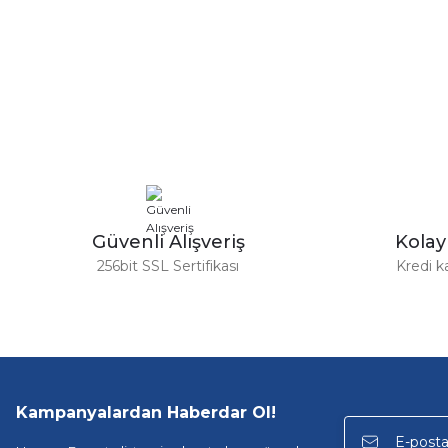
Bu ürünün fiyat bilgisi, resim, ürün açıklamalarında ve diğer ko
Görüş ve önerileriniz için teşekkür ederiz.
Ürün resmi kalitesiz, bozuk veya görüntülenemiyor.
Ürün açıklamasında eksik bilgiler bulunuyor.
Ürün bilgilerinde hatalar bulunuyor.
Ürün fiyatı diğer sitelerden daha pahalı.
Bu ürüne benzer farklı alternatifler olmalı.
Güvenli Alışveriş
Kola
256bit SSL Sertifikası
Kredi k
Kampanyalardan Haberdar Ol!