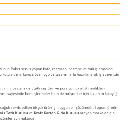
ümüdür. Paket servis yapan kafe, restoran, pastane ve tatlı işletmeleri
bu kutular, markanıza özel logo ve tasarımlarla hazırlanarak işletmenizin
 mini pasta, ekler, tatlı çeşitleri ve porsiyonluk atıştırmalıkların
arımı sayesinde hem işletmeler hem de müşteriler için kullanım kolaylığı
e soğuk servis edilen birçok ürün için uygun bir çözümdür. Toptan üretim
vis Tatlı Kutusu
ve
Kraft Karton Gıda Kutusu
arayan markalar için
 çözümler sunmaktadır.