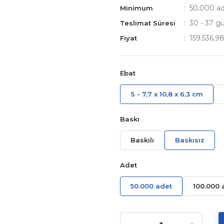
50,000 a
Minimum
30 - 37 gü
Teslimat Süresi
159.536,9
Fiyat
Ebat
S - 7,7 x 10,8 x 6,3 cm
Baskı
Baskılı
Baskısız
Adet
50.000 adet
100.000 