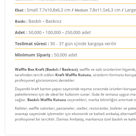
Small 7,7x10,8x6,3 cm
/
7,8x11,5x6,3 cm
/
Large
Ebat :
Medium
Baskılı
-
Baskısız
Baskı :
Adet :
50,000
-
100,000
-
250,000 adet
Teslimat süresi :
30 - 37 gün içinde kargoya verilir
Minimum Sipariş :
50,000 adet
Waffle Box Kraft (Baskılı / Baskısız)
, waffle ve tatlı ürünlerinin hijyen
tarafından tercih edilen
Kraft Waffle Kutusu
, ürünlerin formunu koruyar
profesyonel görünümünü destekler.
Dayanıklı kraft karton yapısı sayesinde taşıma sırasında ürünleri koruy
paketlenmesi için de ideal bir kullanım sunar. Gıda ile temasa uygun mal
sağlar.
Baskılı Waffle Kutusu
seçenekleri, marka bilinirliğini artırmak i
Kafeler, waffle salonları, pastaneler, oteller, restoranlar, büfeler ve pak
avantajı sayesinde işletmeler için ekonomik ve kaliteli ambalaj alternatif
profesyonel bir tercihtir. Damas Ambalaj, markanıza özel baskılı ve kali