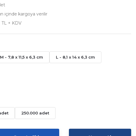
det
n içinde kargoya verilir
8 TL + KDV
M - 7,8 x 11,5 x 6,3 cm
L - 8,1 x 14 x 6,3 cm
adet
250.000 adet