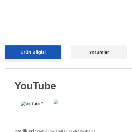
Ürün Bilgisi
Yorumlar
YouTube
?
Özellikleri :
Waffle Box Kraft ( Baskılı / Baskısız )