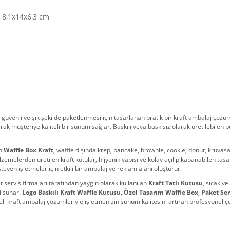
 8,1x14x6,3 cm
ik, güvenli ve şık şekilde paketlenmesi için tasarlanan pratik bir kraft ambalaj çöz
ak müşteriye kaliteli bir sunum sağlar. Baskılı veya baskısız olarak üretilebilen 
an
Waffle Box Kraft
, waffle dışında krep, pancake, brownie, cookie, donut, kruvasan,
zemelerden üretilen kraft kutular, hijyenik yapısı ve kolay açılıp kapanabilen tas
steyen işletmeler için etkili bir ambalaj ve reklam alanı oluşturur.
et servis firmaları tarafından yaygın olarak kullanılan
Kraft Tatlı Kutusu
, sıcak v
i sunar.
Logo Baskılı Kraft Waffle Kutusu
,
Özel Tasarım Waffle Box
,
Paket Ser
teli kraft ambalaj çözümleriyle işletmenizin sunum kalitesini artıran profesyonel