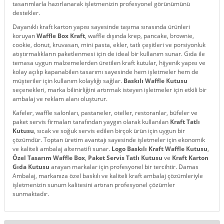
tasarımlarla hazırlanarak işletmenizin profesyonel görünümünü
destekler.
Dayanıklı kraft karton yapısı sayesinde taşıma sırasında ürünleri
koruyan
Waffle Box Kraft
, waffle dışında krep, pancake, brownie,
cookie, donut, kruvasan, mini pasta, ekler, tatlı çeşitleri ve porsiyonluk
atıştırmalıkların paketlenmesi için de ideal bir kullanım sunar. Gıda ile
temasa uygun malzemelerden üretilen kraft kutular, hijyenik yapısı ve
kolay açılıp kapanabilen tasarımı sayesinde hem işletmeler hem de
müşteriler için kullanım kolaylığı sağlar.
Baskılı Waffle Kutusu
seçenekleri, marka bilinirliğini artırmak isteyen işletmeler için etkili bir
ambalaj ve reklam alanı oluşturur.
Kafeler, waffle salonları, pastaneler, oteller, restoranlar, büfeler ve
paket servis firmaları tarafından yaygın olarak kullanılan
Kraft Tatlı
Kutusu
, sıcak ve soğuk servis edilen birçok ürün için uygun bir
çözümdür. Toptan üretim avantajı sayesinde işletmeler için ekonomik
ve kaliteli ambalaj alternatifi sunar.
Logo Baskılı Kraft Waffle Kutusu
,
Özel Tasarım Waffle Box
,
Paket Servis Tatlı Kutusu
ve
Kraft Karton
Gıda Kutusu
arayan markalar için profesyonel bir tercihtir. Damas
Ambalaj, markanıza özel baskılı ve kaliteli kraft ambalaj çözümleriyle
işletmenizin sunum kalitesini artıran profesyonel çözümler
sunmaktadır.