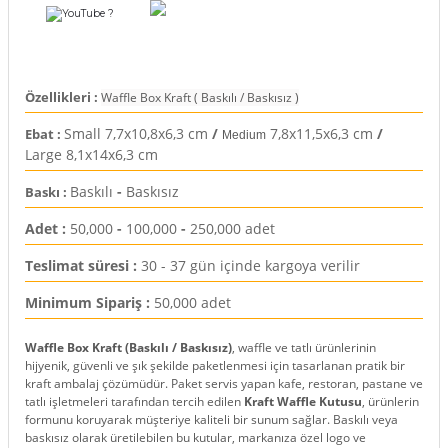
?
rı
arı
ajları
Özellikleri :
Waffle Box Kraft ( Baskılı / Baskısız )
rı
ı
Small 7,7x10,8x6,3 cm
/
7,8x11,5x6,3 cm
/
Ebat :
Medium
Large 8,1x14x6,3 cm
arı
ı
Baskılı
-
Baskısız
Baskı :
ler
ı
Adet :
50,000
-
100,000
-
250,000 adet
n Kutuları
lajları
Teslimat süresi :
30 - 37 gün içinde kargoya verilir
Minimum Sipariş :
50,000 adet
rı
Waffle Box Kraft (Baskılı / Baskısız)
, waffle ve tatlı ürünlerinin
 Kutuları
hijyenik, güvenli ve şık şekilde paketlenmesi için tasarlanan pratik bir
kraft ambalaj çözümüdür. Paket servis yapan kafe, restoran, pastane ve
tatlı işletmeleri tarafından tercih edilen
Kraft Waffle Kutusu
, ürünlerin
formunu koruyarak müşteriye kaliteli bir sunum sağlar. Baskılı veya
baskısız olarak üretilebilen bu kutular, markanıza özel logo ve