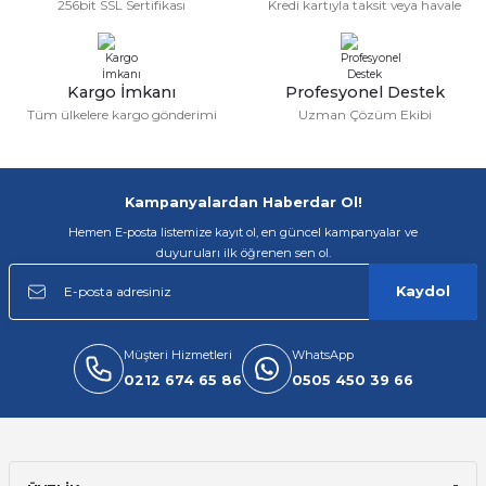
256bit SSL Sertifikası
Kredi kartıyla taksit veya havale
Ürün fiyatı diğer sitelerden daha pahalı.
Bu ürüne benzer farklı alternatifler olmalı.
Kargo İmkanı
Profesyonel Destek
Tüm ülkelere kargo gönderimi
Uzman Çözüm Ekibi
Gönder
Kampanyalardan Haberdar Ol!
Hemen E-posta listemize kayıt ol, en güncel kampanyalar ve
duyuruları ilk öğrenen sen ol.
Kaydol
Müşteri Hizmetleri
WhatsApp
0212 674 65 86
0505 450 39 66