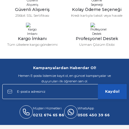
Ürün açıklamasında eksik bilgiler bulunuyor.
Deneyimini Paylaş
Ürün bilgilerinde hatalar bulunuyor.
Güvenli Alışveriş
Kolay Ödeme Seçeneği
256bit SSL Sertifikası
Kredi kartıyla taksit veya havale
Ürün fiyatı diğer sitelerden daha pahalı.
Bu ürüne benzer farklı alternatifler olmalı.
Kargo İmkanı
Profesyonel Destek
Tüm ülkelere kargo gönderimi
Uzman Çözüm Ekibi
Gönder
Kampanyalardan Haberdar Ol!
Hemen E-posta listemize kayıt ol, en güncel kampanyalar ve
duyuruları ilk öğrenen sen ol.
Kaydol
Müşteri Hizmetleri
WhatsApp
0212 674 65 86
0505 450 39 66