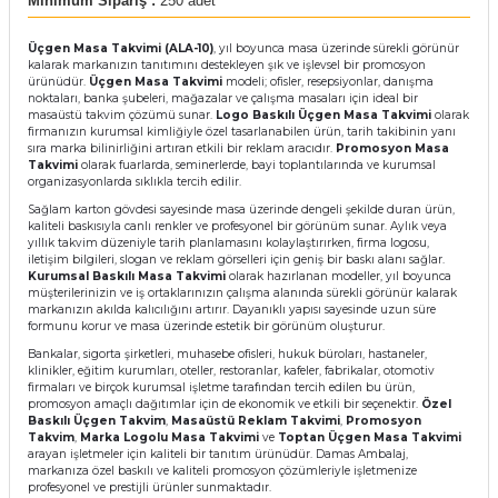
Minimum Sipariş :
250 adet
Üçgen Masa Takvimi (ALA-10)
, yıl boyunca masa üzerinde sürekli görünür
kalarak markanızın tanıtımını destekleyen şık ve işlevsel bir promosyon
ürünüdür.
Üçgen Masa Takvimi
modeli; ofisler, resepsiyonlar, danışma
noktaları, banka şubeleri, mağazalar ve çalışma masaları için ideal bir
masaüstü takvim çözümü sunar.
Logo Baskılı Üçgen Masa Takvimi
olarak
firmanızın kurumsal kimliğiyle özel tasarlanabilen ürün, tarih takibinin yanı
sıra marka bilinirliğini artıran etkili bir reklam aracıdır.
Promosyon Masa
Takvimi
olarak fuarlarda, seminerlerde, bayi toplantılarında ve kurumsal
organizasyonlarda sıklıkla tercih edilir.
Sağlam karton gövdesi sayesinde masa üzerinde dengeli şekilde duran ürün,
kaliteli baskısıyla canlı renkler ve profesyonel bir görünüm sunar. Aylık veya
yıllık takvim düzeniyle tarih planlamasını kolaylaştırırken, firma logosu,
iletişim bilgileri, slogan ve reklam görselleri için geniş bir baskı alanı sağlar.
Kurumsal Baskılı Masa Takvimi
olarak hazırlanan modeller, yıl boyunca
müşterilerinizin ve iş ortaklarınızın çalışma alanında sürekli görünür kalarak
markanızın akılda kalıcılığını artırır. Dayanıklı yapısı sayesinde uzun süre
formunu korur ve masa üzerinde estetik bir görünüm oluşturur.
Bankalar, sigorta şirketleri, muhasebe ofisleri, hukuk büroları, hastaneler,
klinikler, eğitim kurumları, oteller, restoranlar, kafeler, fabrikalar, otomotiv
firmaları ve birçok kurumsal işletme tarafından tercih edilen bu ürün,
promosyon amaçlı dağıtımlar için de ekonomik ve etkili bir seçenektir.
Özel
Baskılı Üçgen Takvim
,
Masaüstü Reklam Takvimi
,
Promosyon
Takvim
,
Marka Logolu Masa Takvimi
ve
Toptan Üçgen Masa Takvimi
arayan işletmeler için kaliteli bir tanıtım ürünüdür. Damas Ambalaj,
markanıza özel baskılı ve kaliteli promosyon çözümleriyle işletmenize
profesyonel ve prestijli ürünler sunmaktadır.