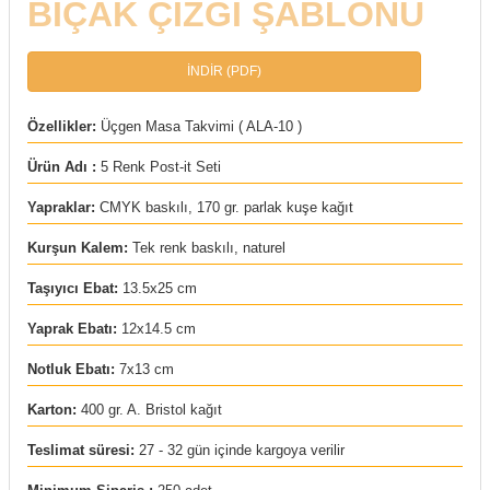
BIÇAK ÇİZGİ ŞABLONU
rı
arı
ajları
İNDİR (PDF)
rı
ı
Özellikler:
Üçgen Masa Takvimi ( ALA-10 )
Ürün Adı :
5 Renk Post-it Seti
arı
ı
Yapraklar:
CMYK baskılı, 170 gr. parlak kuşe kağıt
ler
ı
Kurşun Kalem:
Tek renk baskılı, naturel
n Kutuları
lajları
Taşıyıcı Ebat:
13.5x25 cm
Yaprak Ebatı:
12x14.5 cm
rı
Notluk Ebatı:
7x13 cm
 Kutuları
Karton:
400 gr. A. Bristol kağıt
Teslimat süresi:
27 - 32 gün içinde kargoya verilir