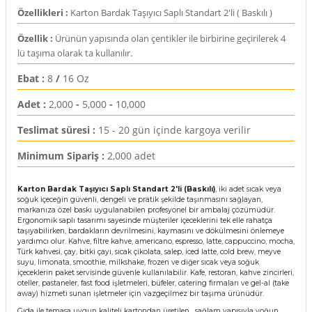
rı
Özellikleri :
Karton Bardak Taşıyıcı Saplı Standart 2'li ( Baskılı )
Özellik :
Ürünün yapısında olan çentikler ile birbirine geçirilerek 4
arı
ajları
lü taşıma olarak ta kullanılır.
Ebat :
8
/
16 Oz
rı
ı
Adet :
2,000
-
5,000
-
10,000
arı
ı
Teslimat süresi :
15 - 20 gün içinde kargoya verilir
ler
ı
Minimum Sipariş :
2,000 adet
n Kutuları
lajları
Karton Bardak Taşıyıcı Saplı Standart 2'li (Baskılı)
, iki adet sıcak veya
soğuk içeceğin güvenli, dengeli ve pratik şekilde taşınmasını sağlayan,
markanıza özel baskı uygulanabilen profesyonel bir ambalaj çözümüdür.
rı
Ergonomik saplı tasarımı sayesinde müşteriler içeceklerini tek elle rahatça
taşıyabilirken, bardakların devrilmesini, kaymasını ve dökülmesini önlemeye
yardımcı olur. Kahve, filtre kahve, americano, espresso, latte, cappuccino, mocha,
 Kutuları
Türk kahvesi, çay, bitki çayı, sıcak çikolata, salep, iced latte, cold brew, meyve
suyu, limonata, smoothie, milkshake, frozen ve diğer sıcak veya soğuk
içeceklerin paket servisinde güvenle kullanılabilir. Kafe, restoran, kahve zincirleri,
oteller, pastaneler, fast food işletmeleri, büfeler, catering firmaları ve gel-al (take
away) hizmeti sunan işletmeler için vazgeçilmez bir taşıma ürünüdür.
Gıda ile temasa uygun kaliteli kartondan üretilen , sağlam yapısıyla yoğun