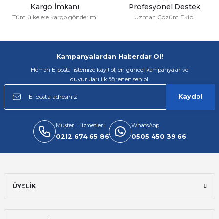
Kargo İmkanı
Profesyonel Destek
Tüm ülkelere kargo gönderimi
Uzman Çözüm Ekibi
Gönder
Kampanyalardan Haberdar Ol!
Hemen E-posta listemize kayıt ol, en güncel kampanyalar ve
duyuruları ilk öğrenen sen ol.
Kaydol
Müşteri Hizmetleri
WhatsApp
0212 674 65 86
0505 450 39 66
ÜYELİK