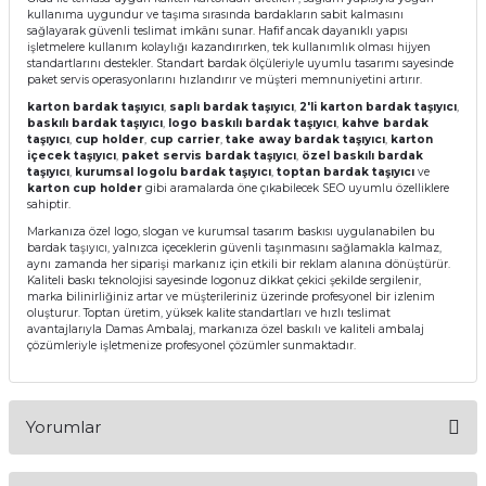
kullanıma uygundur ve taşıma sırasında bardakların sabit kalmasını
sağlayarak güvenli teslimat imkânı sunar. Hafif ancak dayanıklı yapısı
işletmelere kullanım kolaylığı kazandırırken, tek kullanımlık olması hijyen
standartlarını destekler. Standart bardak ölçüleriyle uyumlu tasarımı sayesinde
paket servis operasyonlarını hızlandırır ve müşteri memnuniyetini artırır.
karton bardak taşıyıcı
,
saplı bardak taşıyıcı
,
2'li karton bardak taşıyıcı
,
baskılı bardak taşıyıcı
,
logo baskılı bardak taşıyıcı
,
kahve bardak
taşıyıcı
,
cup holder
,
cup carrier
,
take away bardak taşıyıcı
,
karton
içecek taşıyıcı
,
paket servis bardak taşıyıcı
,
özel baskılı bardak
taşıyıcı
,
kurumsal logolu bardak taşıyıcı
,
toptan bardak taşıyıcı
ve
karton cup holder
gibi aramalarda öne çıkabilecek SEO uyumlu özelliklere
sahiptir.
Markanıza özel logo, slogan ve kurumsal tasarım baskısı uygulanabilen bu
bardak taşıyıcı, yalnızca içeceklerin güvenli taşınmasını sağlamakla kalmaz,
aynı zamanda her siparişi markanız için etkili bir reklam alanına dönüştürür.
Kaliteli baskı teknolojisi sayesinde logonuz dikkat çekici şekilde sergilenir,
marka bilinirliğiniz artar ve müşterileriniz üzerinde profesyonel bir izlenim
oluşturur. Toptan üretim, yüksek kalite standartları ve hızlı teslimat
avantajlarıyla Damas Ambalaj, markanıza özel baskılı ve kaliteli ambalaj
çözümleriyle işletmenize profesyonel çözümler sunmaktadır.
Yorumlar