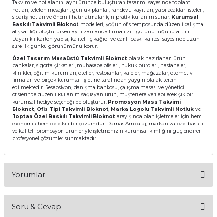
Takvim ve not alanını aynı üründe buluşturan tasarımı sayesinde toplantı
notları, telefon mesajları, günlük planlar, randevu kayıtları, yapılacaklar listeleri,
sipariş notları ve önemli hatırlatmalar için pratik kullanım sunar.
Kurumsal
Baskılı Takvimli Bloknot
modelleri, yoğun ofis temposunda düzenli çalışma
alışkanlığı oluştururken aynı zamanda firmanızın görünürlüğünü artırır.
Dayanıklı karton yapısı, kaliteli iç kağıdı ve canlı baskı kalitesi sayesinde uzun
süre ilk günkü görünümünü korur.
Özel Tasarım Masaüstü Takvimli Bloknot
olarak hazırlanan ürün;
bankalar, sigorta şirketleri, muhasebe ofisleri, hukuk büroları, hastaneler,
klinikler, eğitim kurumları, oteller, restoranlar, kafeler, mağazalar, otomotiv
firmaları ve birçok kurumsal işletme tarafından yaygın olarak tercih
edilmektedir. Resepsiyon, danışma bankosu, çalışma masası ve yönetici
ofislerinde düzenli kullanım sağlayan ürün, müşterilere verilebilecek şık bir
kurumsal hediye seçeneği de oluşturur.
Promosyon Masa Takvimi
Bloknot
,
Ofis Tipi Takvimli Bloknot
,
Marka Logolu Takvimli Notluk
ve
Toptan Özel Baskılı Takvimli Bloknot
arayışında olan işletmeler için hem
ekonomik hem de etkili bir çözümdür. Damas Ambalaj, markanıza özel baskılı
ve kaliteli promosyon ürünleriyle işletmenizin kurumsal kimliğini güçlendiren
profesyonel çözümler sunmaktadır.
Yorumlar
Soru & Cevap
Bu ürüne ilk yorumu siz yapın!