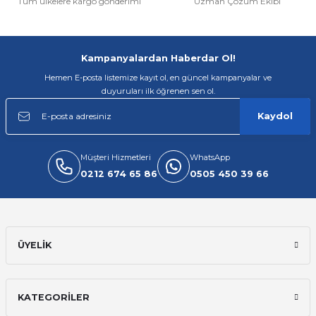
Tüm ülkelere kargo gönderimi
Uzman Çözüm Ekibi
Gönder
Kampanyalardan Haberdar Ol!
Hemen E-posta listemize kayıt ol, en güncel kampanyalar ve
duyuruları ilk öğrenen sen ol.
Kaydol
Müşteri Hizmetleri
WhatsApp
0212 674 65 86
0505 450 39 66
ÜYELİK
KATEGORİLER