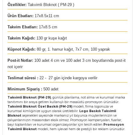
Özellikler:
Takvimli Bloknot ( PM-29 )
rı
Ürün Ebatları:
17x8.5x11 cm
arı
ajları
Takvim Ebatları:
17x8.5 cm
rı
ı
Takvim Kağıdı:
130 gr kuşe kağıt
arı
ı
Küpnot Kağıdı:
80 gr, 1. hamur kağıt, 7x7 cm, 100 yaprak
Post-it Notlar:
100 adet 4 cm ve 100 adet 3 cm boyutlarında post-it
ler
ı
not içerir
Teslimat süresi :
22 - 27 gün içinde kargoya verilir
n Kutuları
lajları
Minimum Sipariş :
500 adet
rı
Takvimli Bloknot (PM-29)
, günlük planlama, not alma ve kurumsal marka
tanıtımını bir araya getiren kullanışlı bir masaüstü promosyon ürünüdür.
Takvimli Bloknot Özel Baskılı (PM-29)
modeli, firma logonuza ve
 Kutuları
kurumsal kimliğinize uygun olarak üretilebilir.
Logo Baskılı Takvimli
Bloknot
seçenekleri sayesinde markanız yıl boyunca müşterilerinizin ve
çalışanlarınızın masasından eksik olmaz. Promosyon kampanyaları, fuarlar,
bayi toplantıları ve kurumsal organizasyonlar için tercih edilen
Promosyon
Takvimli Bloknot
modeli, hem işlevsel hem de prestijli bir reklam ürünüdür.