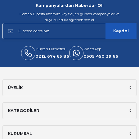
Gönder
Kampanyalardan Haberdar Ol!
Hemen E-posta listemize kayıt ol, en güncel kampanyalar ve
duyuruları ilk öğrenen sen ol.
Kaydol
Müşteri Hizmetleri
WhatsApp
0212 674 65 86
0505 450 39 66
ÜYELİK
KATEGORİLER
KURUMSAL