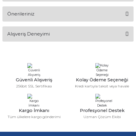
Önerileriniz
Soru Sor
Bu ürünün fiyat bilgisi, resim, ürün açıklamalarında ve diğer
Alışveriş Deneyimi
konularda yetersiz gördüğünüz noktaları öneri formunu
kullanarak tarafımıza iletebilirsiniz.
Görüş ve önerileriniz için teşekkür ederiz.
Sitemize ilk yorumu siz yapın!
Ürün resmi kalitesiz, bozuk veya görüntülenemiyor.
Ürün açıklamasında eksik bilgiler bulunuyor.
Deneyimini Paylaş
Ürün bilgilerinde hatalar bulunuyor.
Güvenli Alışveriş
Kolay Ödeme Seçeneği
256bit SSL Sertifikası
Kredi kartıyla taksit veya havale
Ürün fiyatı diğer sitelerden daha pahalı.
Bu ürüne benzer farklı alternatifler olmalı.
Kargo İmkanı
Profesyonel Destek
Tüm ülkelere kargo gönderimi
Uzman Çözüm Ekibi