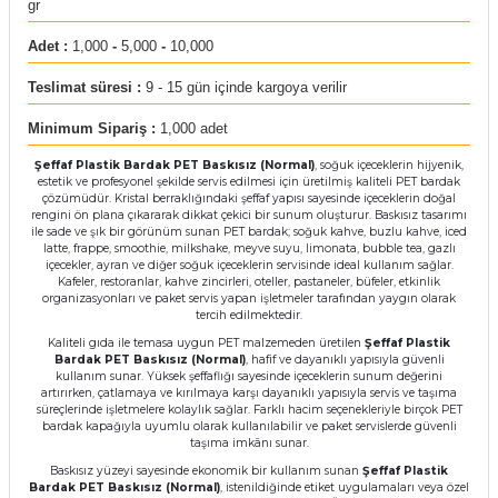
gr
rı
Adet :
1,000
-
5,000
-
10,000
arı
ajları
Teslimat süresi :
9 - 15 gün içinde kargoya verilir
rı
ı
Minimum Sipariş :
1,000 adet
Şeffaf Plastik Bardak PET Baskısız (Normal)
, soğuk içeceklerin hijyenik,
arı
ı
estetik ve profesyonel şekilde servis edilmesi için üretilmiş kaliteli PET bardak
çözümüdür. Kristal berraklığındaki şeffaf yapısı sayesinde içeceklerin doğal
rengini ön plana çıkararak dikkat çekici bir sunum oluşturur. Baskısız tasarımı
ile sade ve şık bir görünüm sunan PET bardak; soğuk kahve, buzlu kahve, iced
ler
ı
latte, frappe, smoothie, milkshake, meyve suyu, limonata, bubble tea, gazlı
içecekler, ayran ve diğer soğuk içeceklerin servisinde ideal kullanım sağlar.
Kafeler, restoranlar, kahve zincirleri, oteller, pastaneler, büfeler, etkinlik
n Kutuları
lajları
organizasyonları ve paket servis yapan işletmeler tarafından yaygın olarak
tercih edilmektedir.
Kaliteli gıda ile temasa uygun PET malzemeden üretilen
Şeffaf Plastik
rı
Bardak PET Baskısız (Normal)
, hafif ve dayanıklı yapısıyla güvenli
kullanım sunar. Yüksek şeffaflığı sayesinde içeceklerin sunum değerini
artırırken, çatlamaya ve kırılmaya karşı dayanıklı yapısıyla servis ve taşıma
 Kutuları
süreçlerinde işletmelere kolaylık sağlar. Farklı hacim seçenekleriyle birçok PET
bardak kapağıyla uyumlu olarak kullanılabilir ve paket servislerde güvenli
taşıma imkânı sunar.
Baskısız yüzeyi sayesinde ekonomik bir kullanım sunan
Şeffaf Plastik
Bardak PET Baskısız (Normal)
, istenildiğinde etiket uygulamaları veya özel