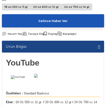
Kutular
iç Kutusu
Snack Box
18 oz 550 cc 11 gr
20 oz 600 cc 12 gr
24 oz 700 cc 14 gr
-Ticaret Kutuları
arı
et
Gelince Haber Ver
lar
Yorum Yaz
Tavsiye Et
Paylaş
Karşılaştır
 ve Tuz
Ürün Bilgisi
 Peçete
YouTube
r
arı
ganizasyon Ambalajlerı
arı
lajları
Özellikleri :
Standard Baskısız
Kutuları
 Ambalajları
Ebat :
18 Oz 550 cc 11 gr
/
20 Oz 600 cc 12 gr
/
24 Oz 700 cc 14