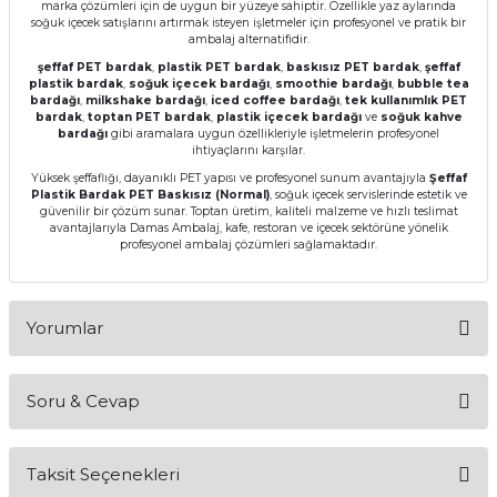
marka çözümleri için de uygun bir yüzeye sahiptir. Özellikle yaz aylarında
soğuk içecek satışlarını artırmak isteyen işletmeler için profesyonel ve pratik bir
ambalaj alternatifidir.
şeffaf PET bardak
,
plastik PET bardak
,
baskısız PET bardak
,
şeffaf
plastik bardak
,
soğuk içecek bardağı
,
smoothie bardağı
,
bubble tea
bardağı
,
milkshake bardağı
,
iced coffee bardağı
,
tek kullanımlık PET
bardak
,
toptan PET bardak
,
plastik içecek bardağı
ve
soğuk kahve
bardağı
gibi aramalara uygun özellikleriyle işletmelerin profesyonel
ihtiyaçlarını karşılar.
Yüksek şeffaflığı, dayanıklı PET yapısı ve profesyonel sunum avantajıyla
Şeffaf
Plastik Bardak PET Baskısız (Normal)
, soğuk içecek servislerinde estetik ve
güvenilir bir çözüm sunar. Toptan üretim, kaliteli malzeme ve hızlı teslimat
avantajlarıyla Damas Ambalaj, kafe, restoran ve içecek sektörüne yönelik
profesyonel ambalaj çözümleri sağlamaktadır.
Yorumlar
Soru & Cevap
Bu ürüne ilk yorumu siz yapın!
Taksit Seçenekleri
Yorum Yaz
Ürün hakkında henüz soru sorulmamış.