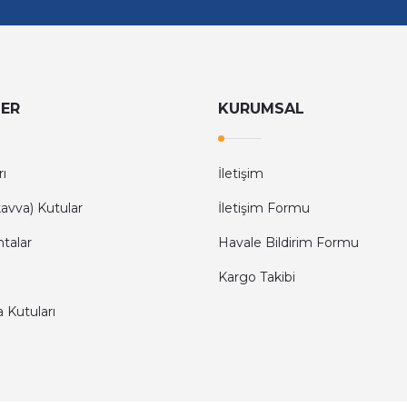
LER
KURUMSAL
rı
İletişim
avva) Kutular
İletişim Formu
ntalar
Havale Bildirim Formu
Kargo Takibi
a Kutuları