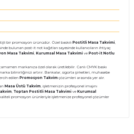
stijli bir promosyon ürünüdür. Özel baskılı
Postitli Masa Takvimi
,
nde bulunan post-it not kağıtları sayesinde kullanıcıların ihtiyaç
on Masa Takvimi
,
Kurumsal Masa Takvimi
ve
Post-it Notlu
a tamamen markanıza özel olarak üretilebilir. Canlı CMYK baskı
 bilinirliğinizi artırır. Bankalar, sigorta şirketleri, muhasebe
ercih edilen
Promosyon Takvim
çözümleri arasında yer alır.
lan
Masa Üstü Takvim
, işletmenizin profesyonel imajını
Takvim
,
Toptan Postitli Masa Takvimi
ve
Kurumsal
kaliteli promosyon ürünleriyle işletmenize profesyonel çözümler
a iletebilirsiniz.