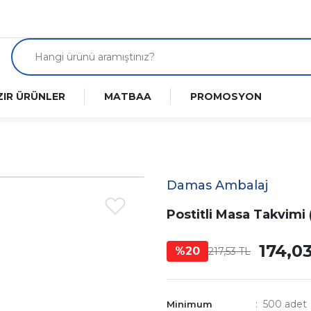
ZIR ÜRÜNLER
MATBAA
PROMOSYON
Damas Ambalaj
Postitli Masa Takvimi 
174,0
%20
217,53 TL
500 adet
Minimum