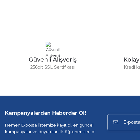
Görüş ve önerileriniz için teşekkür ederiz.
Ürün resmi kalitesiz, bozuk veya görüntülenemiyor.
Ürün açıklamasında eksik bilgiler bulunuyor.
Ürün bilgilerinde hatalar bulunuyor.
Ürün fiyatı diğer sitelerden daha pahalı.
Bu ürüne benzer farklı alternatifler olmalı.
Güvenli Alışveriş
Kola
256bit SSL Sertifikası
Kredi k
Kampanyalardan Haberdar Ol!
Hemen E-posta listemize kayıt ol, en güncel
kampanyalar ve duyuruları ilk öğrenen sen ol.