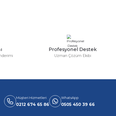
ı
Profesyonel Destek
nderimi
Uzman Çözüm Ekibi
Müşteri Hizmetleri
WhatsApp
0212 674 65 86
0505 450 39 66