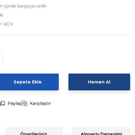
n içinde kargoya verilir
kı
 + KDV
Sepete Ekle
Hemen Al
Paylaş
Karşılaştır
Önerileriniz
Alışveriş Deneyimi