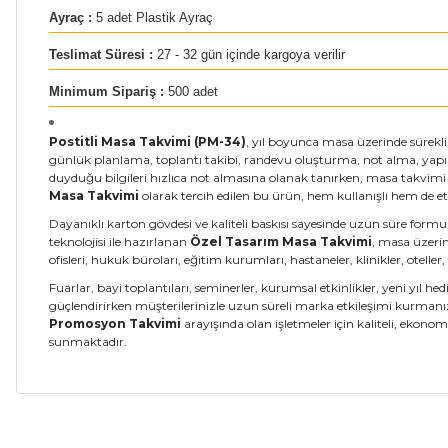
Ayraç :
5 adet Plastik Ayraç
Teslimat Süresi :
27 - 32 gün içinde kargoya verilir
Minimum Sipariş :
500 adet
Postitli Masa Takvimi (PM-34)
, yıl boyunca masa üzerinde sürekli
günlük planlama, toplantı takibi, randevu oluşturma, not alma, yapılaca
duyduğu bilgileri hızlıca not almasına olanak tanırken, masa takvimi öze
Masa Takvimi
olarak tercih edilen bu ürün, hem kullanışlı hem de etk
Dayanıklı karton gövdesi ve kaliteli baskısı sayesinde uzun süre form
teknolojisi ile hazırlanan
Özel Tasarım Masa Takvimi
, masa üzerin
ofisleri, hukuk büroları, eğitim kurumları, hastaneler, klinikler, otelle
Fuarlar, bayi toplantıları, seminerler, kurumsal etkinlikler, yeni yıl h
güçlendirirken müşterilerinizle uzun süreli marka etkileşimi kurmanı
Promosyon Takvimi
arayışında olan işletmeler için kaliteli, eko
sunmaktadır.
Bu ürünün fiyat bilgisi, resim, ürün açıklamalarında ve diğer ko