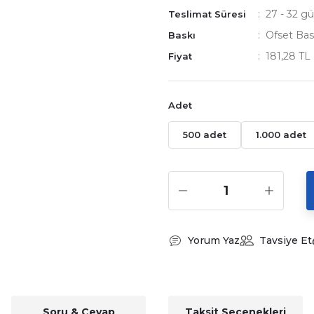
27 - 32 gü
Teslimat Süresi
Ofset Bas
Baskı
181,28 TL
Fiyat
Adet
500 adet
1.000 adet
Yorum Yaz
Tavsiye Et
Soru & Cevap
Taksit Seçenekleri