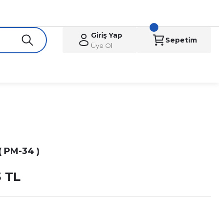
Giriş Yap
Sepetim
Üye Ol
( PM-34 )
3 TL