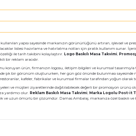
 kullanılan yapısı sayesinde markanızın görünürlüğünü artıran, işlevsel ve pre
klar listesi hazırlama ve hatırlatma notları için pratik kullanım sunar. İçerisi
lliği ile tarih takibini kolaylaştırır.
Logo Baskılı Masa Takvimi
,
Promosy
ili bir reklam aracıdır.
unu koruyan ürün, firmanızın logosu, iletişim bilgileri ve kurumsal tasarımıyl
de şık bir görünüm oluştururken, her gün göz önünde bulunması sayesinde marka
r, restoranlar, kafeler, fabrikalar ve kurumsal firmalar tarafından yoğun olarak t
ediyeleri ve müşteri ziyaretlerinde dağıtılabilecek değerli bir promosyon ürünü o
za yardımcı olur.
Reklam Baskılı Masa Takvimi
,
Marka Logolu Post-it 
nomik ve uzun ömürlü bir çözümdür. Damas Ambalaj, markanıza özel baskılı ve 
nularda yetersiz gördüğünüz noktaları öneri formunu kullanarak tarafımız