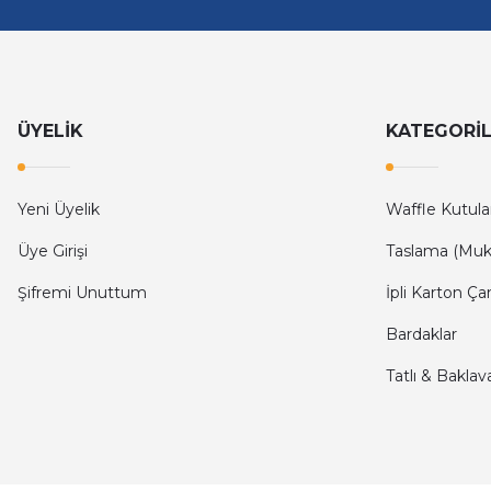
ÜYELİK
KATEGORİ
Yeni Üyelik
Waffle Kutula
Üye Girişi
Taslama (Muk
Şifremi Unuttum
İpli Karton Ça
Bardaklar
Tatlı & Baklav