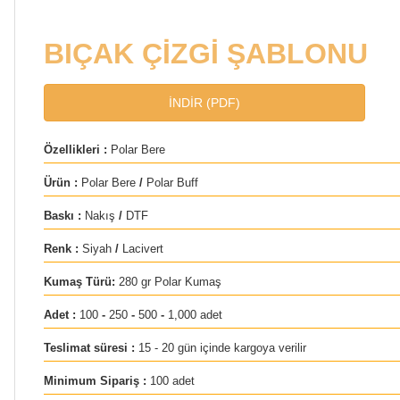
BIÇAK ÇİZGİ ŞABLONU
İNDİR (PDF)
Özellikleri :
Polar Bere
Ürün :
Polar Bere
/
Polar Buff
Baskı :
Nakış
/
DTF
Renk :
Siyah
/
Lacivert
Kumaş Türü:
280 gr Polar Kumaş
Adet :
100
-
250
-
500
-
1,000 adet
Teslimat süresi :
15 - 20 gün içinde kargoya verilir
Minimum Sipariş :
100 adet