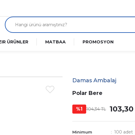
ZIR ÜRÜNLER
MATBAA
PROMOSYON
Damas Ambalaj
Polar Bere
103,30
%1
104,34 TL
100 adet
Minimum