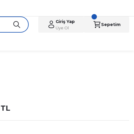
Giriş Yap
Sepetim
Üye Ol
 TL