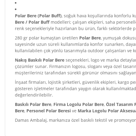
Polar Bere (Polar Buff)
, soğuk hava koşullarında konforlu k
Bere / Polar Buff
modelleri; çalışan ekipleri, saha personell
renk seçenekleriyle hazırlanan bu ürün, farklı sektörlerde 
280 gr polar kumaştan üretilen
Polar Bere
, yumuşak dokusu 
sayesinde uzun süreli kullanımlarda konfor sunarken, dayan
kullanılabilen çok yönlü tasarımıyla outdoor çalışanları ve k
Nakış Baskılı Polar Bere
seçenekleri, logo ve marka detayları
çözümler sunar. Firmanızın logosu, sloganı veya özel tasa
müşterileriniz tarafından sürekli görünür olmasını sağlaya
İnşaat firmaları, lojistik şirketleri, güvenlik ekipleri, kargo 
gösteren işletmeler tarafından yaygın olarak kullanılmaktad
değerlendirilebilir.
Baskılı Polar Bere
,
Firma Logolu Polar Bere
,
Özel Tasarım P
Bere
,
Personel Polar Beresi
ve
Marka Logolu Polar Aksesu
Damas Ambalaj, markanıza özel baskılı tekstil ve promosyon