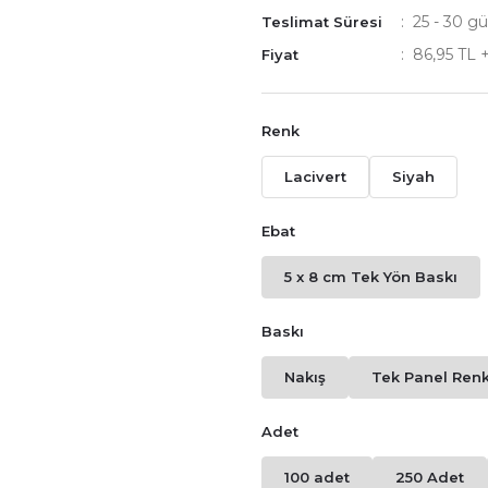
25 - 30 gü
Teslimat Süresi
86,95 TL 
Fiyat
Renk
Lacivert
Siyah
Ebat
5 x 8 cm Tek Yön Baskı
Baskı
Nakış
Tek Panel Renkl
Adet
100 adet
250 Adet