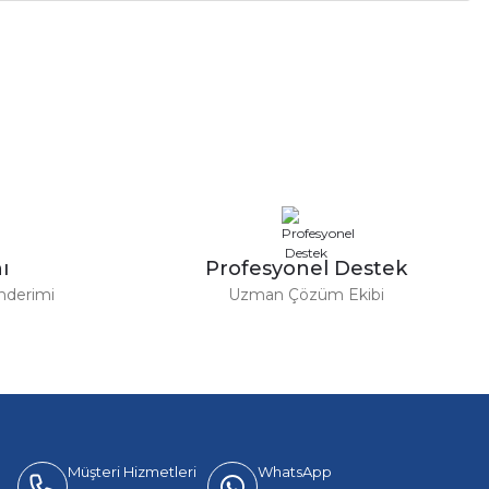
a iletebilirsiniz.
ı
Profesyonel Destek
nderimi
Uzman Çözüm Ekibi
Müşteri Hizmetleri
WhatsApp