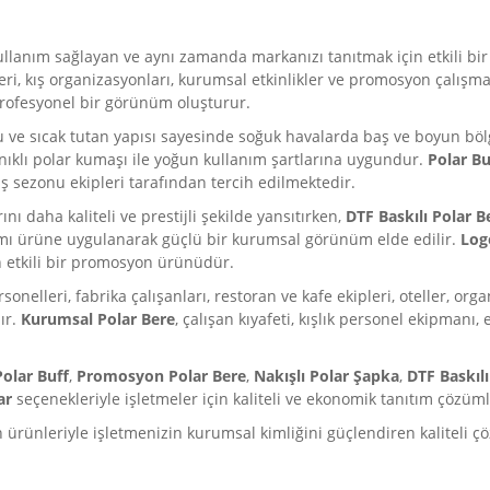
ullanım sağlayan ve aynı zamanda markanızı tanıtmak için etkili bir
eri, kış organizasyonları, kurumsal etkinlikler ve promosyon çalışmala
profesyonel bir görünüm oluşturur.
ve sıcak tutan yapısı sayesinde soğuk havalarda baş ve boyun bölg
ıklı polar kumaşı ile yoğun kullanım şartlarına uygundur.
Polar Bu
ış sezonu ekipleri tarafından tercih edilmektedir.
nı daha kaliteli ve prestijli şekilde yansıtırken,
DTF Baskılı Polar B
rımı ürüne uygulanarak güçlü bir kurumsal görünüm elde edilir.
Log
n etkili bir promosyon ürünüdür.
personelleri, fabrika çalışanları, restoran ve kafe ekipleri, oteller, o
ır.
Kurumsal Polar Bere
, çalışan kıyafeti, kışlık personel ekipmanı
olar Buff
,
Promosyon Polar Bere
,
Nakışlı Polar Şapka
,
DTF Baskılı
ar
seçenekleriyle işletmeler için kaliteli ve ekonomik tanıtım çözüml
 ürünleriyle işletmenizin kurumsal kimliğini güçlendiren kaliteli 