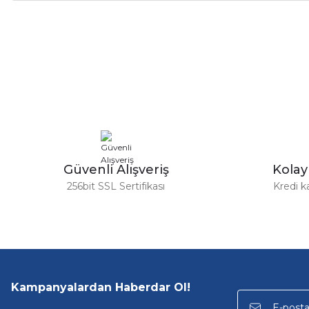
Bu ürünün fiyat bilgisi, resim, ürün açıklamalarında ve diğer ko
Görüş ve önerileriniz için teşekkür ederiz.
Ürün resmi kalitesiz, bozuk veya görüntülenemiyor.
Ürün açıklamasında eksik bilgiler bulunuyor.
Ürün bilgilerinde hatalar bulunuyor.
Ürün fiyatı diğer sitelerden daha pahalı.
Bu ürüne benzer farklı alternatifler olmalı.
Güvenli Alışveriş
Kola
256bit SSL Sertifikası
Kredi k
Kampanyalardan Haberdar Ol!