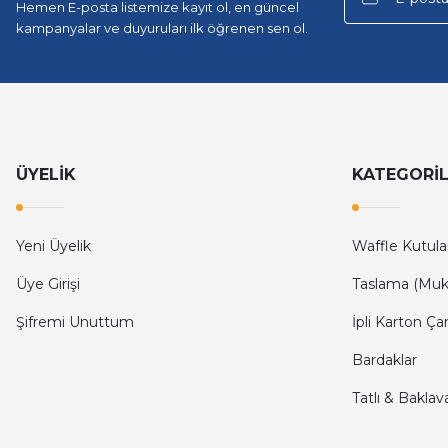
Hemen E-posta listemize kayıt ol, en güncel
kampanyalar ve duyuruları ilk öğrenen sen ol.
ÜYELİK
KATEGORİ
Yeni Üyelik
Waffle Kutula
Üye Girişi
Taslama (Muk
Şifremi Unuttum
İpli Karton Ça
Bardaklar
Tatlı & Baklav