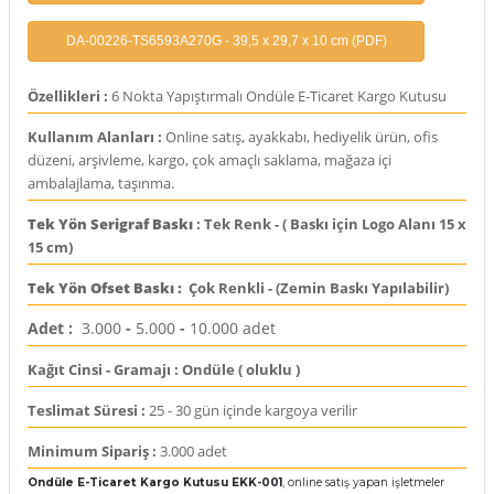
DA-00226-TS6593A270G - 39,5 x 29,7 x 10 cm (PDF)
Özellikleri :
6 Nokta Yapıştırmalı Ondüle E-Ticaret Kargo Kutusu
Kullanım Alanları :
Online satış, ayakkabı, hediyelik ürün, ofis
düzeni, arşivleme, kargo, çok amaçlı saklama, mağaza içi
ambalajlama, taşınma.
Tek Yön
Serigraf Baskı
: Tek Renk - ( Baskı için Logo Alanı 15 x
15 cm)
Tek Yön
Ofset Baskı
:
Çok Renkli - (Zemin Baskı Yapılabilir)
Adet :
3.000
-
5.000
-
10.000 adet
Kağıt Cinsi - Gramajı : Ondüle ( oluklu )
Teslimat Süresi :
25 - 30 gün içinde kargoya verilir
Minimum Sipariş :
3.000 adet
Ondüle E-Ticaret Kargo Kutusu EKK-001
, online satış yapan işletmeler