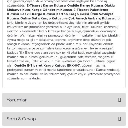
için güvenli, dayanıklı ve profesyonel paketleme sağlayan bir ambalaj
çözümüdür.
E-Ticaret Kargo Kutusu
,
Ondüle Kargo Kutusu
,
Oluklu
Mukavva Kutu
,
Kargo Gönderim Kutusu
,
E-Ticaret Paketleme
Kutusu
,
Baskılı Kargo Kutusu
,
Karton Kargo Kolisi
,
Ürün Sevkiyat
Kutusu
,
Online Satış Kargo Kutusu
ve
Çok Amaçlı Ambalaj Kutusu
gibi
farklı isimlerle de aranan bu ürün, e-ticaret siparişlerinin güvenli şekilde
müşterilere ulaştırılmasına yardımcı olur. Ayakkabı, tekstil ürünleri, kozmetik,
elektronik aksesuarlar, kitap, kırtasiye, hediyelik eşya, oyuncak, ev dekorasyon
ürünleri, ofis malzemeleri ve promosyon ürünlerinin paketlenmesi için idealdir.
Ayrıca mağaza içi ambalajlama, taşınma, arşivleme, depo düzeni ve çok
amaçlı saklama ihtiyaçlarında da pratik kullanım sunar. Dayanıklı ondüle
karton yapısı darbe ve ezilmelere karşı koruma sağlarken, tek renk serigraf
baskıda 15 x 15 cm logo alanı veya çok renkli ofset baskı seçenekleri sayesinde
markanızın kurumsal görünümünü güçlendirir. Kafe, restoran, mağaza, e-
ticaret firmaları, üreticiler ve kurumsal işletmeler için toptan üretime uygun
olan
Ondüle E-Ticaret Kargo Kutusu EKK-001
, güvenilir taşıma,
profesyonel sunum ve etkili marka tanıtımını bir arada sunar. Damas Ambalaj,
markanıza özel baskılı ve kaliteli ambalaj çözümleriyle işletmenize profesyonel
çözümler sunmaktadır.
Yorumlar
Soru & Cevap
Bu ürüne ilk yorumu siz yapın!