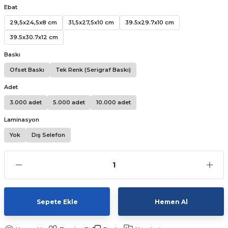
Ebat
Kutular
iç Kutusu
Snack Box
29,5x24,5x8 cm
31,5x27,5x10 cm
39.5x29.7x10 cm
-Ticaret Kutuları
arı
et
39.5x30.7x12 cm
Baskı
lar
Ofset Baskı
Tek Renk (Serigraf Baskı)
 ve Tuz
Adet
3.000 adet
5.000 adet
10.000 adet
 Peçete
Laminasyon
Yok
Dış Selefon
r
arı
ganizasyon Ambalajlerı
arı
lajları
Sepete Ekle
Hemen Al
Kutuları
 Ambalajları