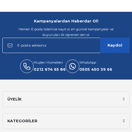
Gönder
Kampanyalardan Haberdar Ol!
Hemen E-posta listemize kayıt ol, en güncel kampanyalar ve
duyuruları ilk öğrenen sen ol.
Kaydol
Müşteri Hizmetleri
WhatsApp
0212 674 65 86
0505 450 39 66
ÜYELİK
KATEGORİLER