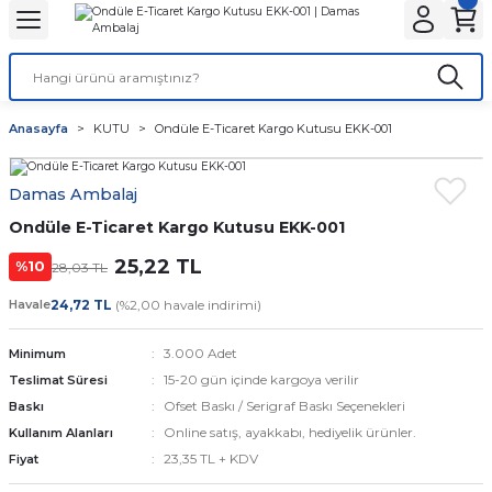
Geri Dön
Geri Dön
Geri Dön
Geri Dön
Geri Dön
Geri Dön
ANTA
NLER
ON
Tatlı Çikolata Kutular
Gıda Kapları
Şeffaf Bardaklar
Karton Bardaklar
Stick Toz Şeker ve Tuz
Islak Mendil ve Peçete
Karton Tabaklar
Kafe Ambalajları
Anasayfa
KUTU
Ondüle E-Ticaret Kargo Kutusu EKK-001
r
Baskılı
et
Baklava kutusu
Noodle Kutuları
Kaliteli
Çift Katlı
Stick Tuz
Peçete
Kayık Karton Tabaklar
Bardak Taşıyıcılar
Damas Ambalaj
lar
r
alar
 Körüklü Torba
ı
Kurabiye Kutusu
Pizza Kutuları
Normal
Tek Katlı
Karton Bardak Kılıfı
Ondüle E-Ticaret Kargo Kutusu EKK-001
lar
ar
Baskısız
knot
Burger Kutuları
25,22 TL
%10
28,03 TL
ları
 Kağıtları
ta
ör
Patates Kutuları
Havale
24,72 TL
(%2,00 havale indirimi)
3.000 Adet
Minimum
r
ı
nta
ısız)
dlar
Fastfood Kovaları
15-20 gün içinde kargoya verilir
Teslimat Süresi
Ofset Baskı / Serigraf Baskı Seçenekleri
Baskı
ar
r
Popcorn Kutuları
Online satış, ayakkabı, hediyelik ürünler.
Kullanım Alanları
23,35 TL + KDV
Fiyat
utular
tusu
k Setleri
Lunch Box Kutuları