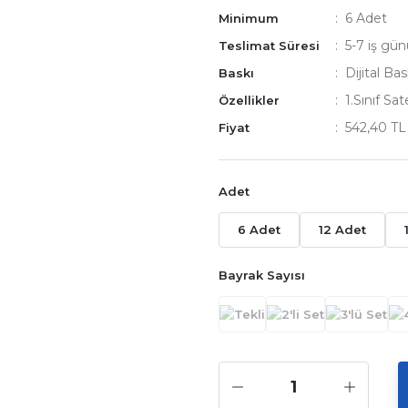
6 Adet
Minimum
5-7 iş gü
Teslimat Süresi
Dijital Bas
Baskı
1.Sınıf S
Özellikler
542,40 T
Fiyat
Adet
6 Adet
12 Adet
Bayrak Sayısı