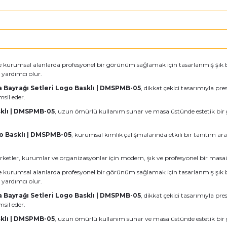
ı ve kurumsal alanlarda profesyonel bir görünüm sağlamak için tasarlanmış şık 
 yardımcı olur.
 Bayrağı Setleri Logo Basklı | DMSPMB-05
, dikkat çekici tasarımıyla pre
msil eder.
sklı | DMSPMB-05
, uzun ömürlü kullanım sunar ve masa üstünde estetik bi
go Basklı | DMSPMB-05
, kurumsal kimlik çalışmalarında etkili bir tanıtım ara
şirketler, kurumlar ve organizasyonlar için modern, şık ve profesyonel bir mas
ı ve kurumsal alanlarda profesyonel bir görünüm sağlamak için tasarlanmış şık 
 yardımcı olur.
 Bayrağı Setleri Logo Basklı | DMSPMB-05
, dikkat çekici tasarımıyla pre
msil eder.
sklı | DMSPMB-05
, uzun ömürlü kullanım sunar ve masa üstünde estetik bi