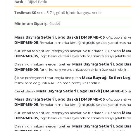
Baskı :
Dijital Baskı
Teslimat Süresi :
5-7 iş günü içinde kargoya verilir
Minimum Sipariş :
6 adet
Masa Bayrağı Setleri Logo Basklı | DMSPMB-05
, ofis, toplant
DMSPMB-05
, firmaların marka kimliğini güçlü şekilde yansıtmasına
Kurumsal toplantılar, resepsiyon alanları ve fuarlarda kullanılan
Masa
DMSPMB-05
, logo baskı kalitesi sayesinde markanızı en iyi şekilde te
Dayanıklı malzemelerden üretilen
Masa Bayrağı Setleri Logo Ba
DMSPMB-05
, farklı kurum ve organizasyonlar için özelleştirilebilir.
Şık ve profesyonel tasarımıyla öne çıkan
Masa Bayrağı Setleri Lo
resmi hem de günlük kullanımda prestij kazandırır.
Genel olarak
Masa Bayrağı Setleri Logo Basklı | DMSPMB-05
, 
Masa Bayrağı Setleri Logo Basklı | DMSPMB-05
, ofis, toplant
DMSPMB-05
, firmaların marka kimliğini güçlü şekilde yansıtmasına
Kurumsal toplantılar, resepsiyon alanları ve fuarlarda kullanılan
Masa
DMSPMB-05
, logo baskı kalitesi sayesinde markanızı en iyi şekilde te
Dayanıklı malzemelerden üretilen
Masa Bayrağı Setleri Logo Ba