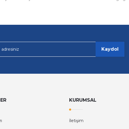
Gönder
Kaydol
LER
KURUMSAL
rı
İletişim