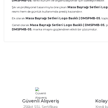
DMSPMB-05
, farklı kurum ve organizasyonlar için özelleştirilebilir.
Şık ve profesyonel tasarımıyla öne çıkan
Masa Bayrağı Setleri Lo
resmi hem de günlük kullanımda prestij kazandırır.
Ek olarak
Masa Bayrağı Setleri Logo Basklı | DMSPMB-05
, top
Genel olarak
Masa Bayrağı Setleri Logo Basklı | DMSPMB-05
, 
DMSPMB-05
, marka imajını güçlendiren etkili bir çözümdür.
Bu ürünün fiyat bilgisi, resim, ürün açıklamalarında ve diğer ko
Görüş ve önerileriniz için teşekkür ederiz.
Ürün resmi kalitesiz, bozuk veya görüntülenemiyor.
Ürün açıklamasında eksik bilgiler bulunuyor.
Ürün bilgilerinde hatalar bulunuyor.
Ürün fiyatı diğer sitelerden daha pahalı.
Bu ürüne benzer farklı alternatifler olmalı.
Güvenli Alışveriş
Kola
256bit SSL Sertifikası
Kredi k