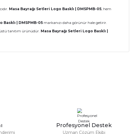
cıdır.
Masa Bayrağı Setleri Logo Basklı | DMSPMB-05
, hem
go Basklı | DMSPMB-05
markanızı daha görünür hale getirir.
saüstü tanıtım ürünüdür.
Masa Bayrağı Setleri Logo Basklı |
a iletebilirsiniz.
ı
Profesyonel Destek
nderimi
Uzman Çözüm Ekibi