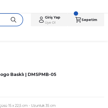
Giriş Yap
Sepetim
Üye Ol
 Logo Basklı | DMSPMB-05
çüsü 15 x 22,5 cm - Uzunluk 35 cm