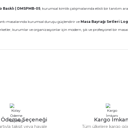
go Basklı | DMSPMB-05
, kurumsal kimlik çalışmalarında etkili bir tanıtım ara
lantı masalarında kurumsal duruşu güçlendirir ve
Masa Bayrağı Setleri Lo
şirketler, kurumlar ve organizasyonlar için modern, şık ve profesyonel bir ma
nularda yetersiz gördüğünüz noktaları öneri formunu kullanarak tarafımız
Ürün hakkında henüz soru sorulmamış.
Bu ürüne ilk yorumu siz yapın!
Sitemize ilk yorumu siz yapın!
Deneyimini Paylaş
Yorum Yaz
Soru Sor
y Ödeme Seçeneği
Kargo İmkan
artıyla taksit veya havale
Tüm ülkelere kargo gö