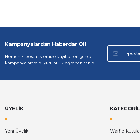
Kampanyalardan Haberdar Ol!
Hemen E-posta listemize kayıt ol, en güncel
kampanyalar ve duyuruları ilk öğrenen sen ol.
ÜYELİK
KATEGORİ
Yeni Üyelik
Waffle Kutula