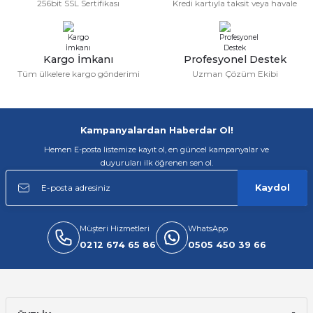
256bit SSL Sertifikası
Kredi kartıyla taksit veya havale
Ürün fiyatı diğer sitelerden daha pahalı.
Bu ürüne benzer farklı alternatifler olmalı.
Kargo İmkanı
Profesyonel Destek
Tüm ülkelere kargo gönderimi
Uzman Çözüm Ekibi
Gönder
Kampanyalardan Haberdar Ol!
Hemen E-posta listemize kayıt ol, en güncel kampanyalar ve
duyuruları ilk öğrenen sen ol.
Kaydol
Müşteri Hizmetleri
WhatsApp
0212 674 65 86
0505 450 39 66