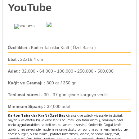
YouTube
rı
arı
ajları
?
rı
ı
Özellikleri :
Karton Tabaklar Kraft ( Özel Baskı )
arı
ı
22x16,4 cm
Ebat :
ler
ı
Adet :
32.000
-
64.000
-
100.000
-
250.000
-
500.000
n Kutuları
lajları
Kağit ve Gramajı :
300 gr
/
350 gr
Teslimat süresi :
30 - 37 gün içinde kargoya verilir
rı
Minimum Sipariş :
32,000 adet
 Kutuları
Karton Tabaklar Kraft (Özel Baskı)
, sıcak ve soğuk yiyeceklerin doğal,
hijyenik ve estetik bir şekilde servis edilmesi için tasarlanmış, markaya özel
baskı uygulanabilen kaliteli tek kullanımlık servis ürünleridir. Doğal kraft
görünümü sayesinde modern ve çevre dostu bir sunum sunarken; hamburger,
cheeseburger, pizza dilimi, patates kızartması, waffle, pancake, krep, tost,
sandviç, dürüm, börek, poğaça, simit, kurabiye, brownie, donut, kruvasan,