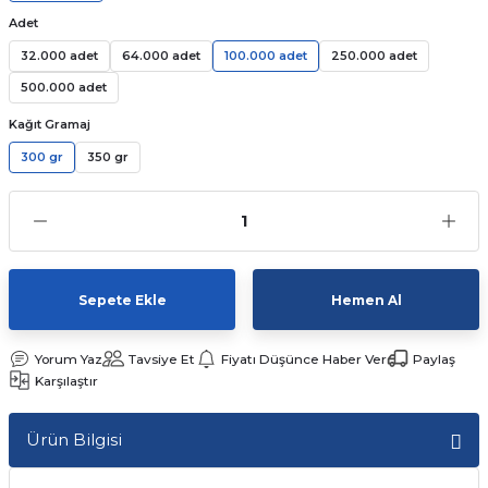
Adet
Kutular
iç Kutusu
Snack Box
32.000 adet
64.000 adet
100.000 adet
250.000 adet
-Ticaret Kutuları
arı
et
500.000 adet
Kağıt Gramaj
lar
300 gr
350 gr
 ve Tuz
 Peçete
r
Sepete Ekle
Hemen Al
arı
ganizasyon Ambalajlerı
Yorum Yaz
Tavsiye Et
Fiyatı Düşünce Haber Ver
Paylaş
Karşılaştır
arı
lajları
Ürün Bilgisi
Kutuları
 Ambalajları