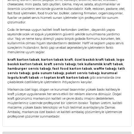
cheesecake, mini pasta, tatlı çeşitleri, lokma, meyve, salata, atıştırmalıklar ve
ikramlık ürünlerin servisinde güvenle kullanılabilir. Kafe, restoran, pastane, otel,
fast food işletmeleri, food truck'lar, büfeler, catering firmaları, organizasyonlar,
fuarlar ve paket servis hizmeti sunan işletmeler için profesyonel bir sunum
çözümüdür.
Gıda ile temasa uygun kaliteli kraft kartondan üretilen , dayanıklı yapısı
sayesinde sıcak ve soğuk yiyeceklerin güvenli şekilde sunulmasına yardımcı
olur. Yağ ve neme karşı dirençli yapısı birçok gıdada formunu korurken, tek
kullanımlık olması hijyen standartlarını destekler. Hafif ve sağlam yapısı servis
süreçlerini hızlandırır, farklı çap ve ebat seçenekleriyle işletmelerin farklı
menülerine uyum sağlar.
kraft karton tabak
,
karton tabak kraft
,
özel baskılı kraft tabak
,
logo
baskılı karton tabak
,
kraft servis tabağı
,
tek kullanımlık kraft tabak
,
hamburger servis tabağı
,
fast food karton tabak
,
waffle tabağı
,
tatlı
servis tabağı
,
gıda sunum tabağı
,
paket servis tabağı
,
kurumsal
logolu kraft tabak
ve
toptan kraft karton tabak
gibi aramalarda öne
çıkabilecek özellikleriyle işletmelerin ihtiyaçlarını karşılar.
Markanıza özel logo, slogan ve kurumsal tasarımlar yüksek baskı kalitesiyle
kraft yüzeye uygulanarak her servis etkili bir reklam alanına dönüşür. Doğal
kraft görünümü markanızın kaliteli ve çevre dostu imajını desteklerken,
müşterileriniz üzerinde profesyonel bir izlenim bırakır. Toptan üretim, kaliteli
malzeme, yüksek baskı teknolojisi ve hızlı teslimat avantajlarıyla Damas
Ambalaj, markanıza özel baskılı ve kaliteli ambalaj çözümleriyle işletmenize
profesyonel çözümler sunmaktadır.