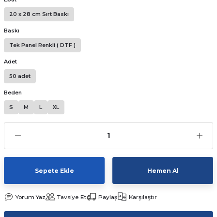
Kutular
iç Kutusu
Snack Box
20 x 28 cm Sırt Baskı
Baskı
-Ticaret Kutuları
arı
et
Tek Panel Renkli ( DTF )
lar
Adet
50 adet
 ve Tuz
Beden
 Peçete
S
M
L
XL
r
arı
ganizasyon Ambalajlerı
Sepete Ekle
Hemen Al
arı
lajları
Yorum Yaz
Tavsiye Et
Paylaş
Karşılaştır
Kutuları
 Ambalajları