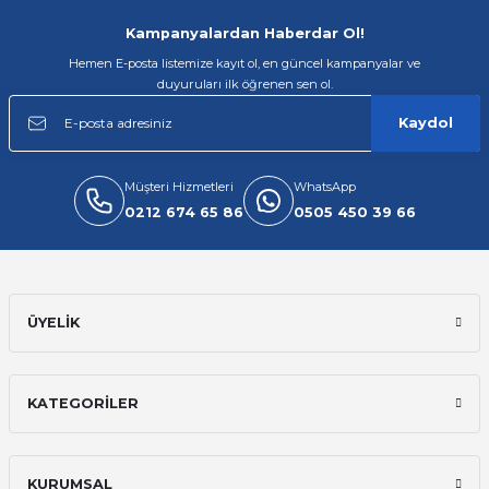
Gönder
Kampanyalardan Haberdar Ol!
Hemen E-posta listemize kayıt ol, en güncel kampanyalar ve
duyuruları ilk öğrenen sen ol.
Kaydol
Müşteri Hizmetleri
WhatsApp
0212 674 65 86
0505 450 39 66
ÜYELİK
KATEGORİLER
KURUMSAL