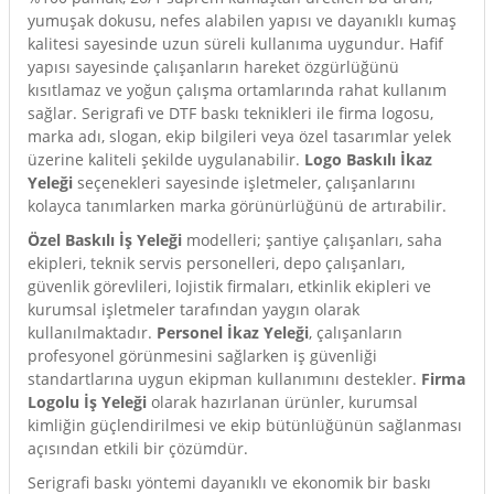
yumuşak dokusu, nefes alabilen yapısı ve dayanıklı kumaş
kalitesi sayesinde uzun süreli kullanıma uygundur. Hafif
yapısı sayesinde çalışanların hareket özgürlüğünü
kısıtlamaz ve yoğun çalışma ortamlarında rahat kullanım
sağlar. Serigrafi ve DTF baskı teknikleri ile firma logosu,
marka adı, slogan, ekip bilgileri veya özel tasarımlar yelek
üzerine kaliteli şekilde uygulanabilir.
Logo Baskılı İkaz
Yeleği
seçenekleri sayesinde işletmeler, çalışanlarını
kolayca tanımlarken marka görünürlüğünü de artırabilir.
Özel Baskılı İş Yeleği
modelleri; şantiye çalışanları, saha
ekipleri, teknik servis personelleri, depo çalışanları,
güvenlik görevlileri, lojistik firmaları, etkinlik ekipleri ve
kurumsal işletmeler tarafından yaygın olarak
kullanılmaktadır.
Personel İkaz Yeleği
, çalışanların
profesyonel görünmesini sağlarken iş güvenliği
standartlarına uygun ekipman kullanımını destekler.
Firma
Logolu İş Yeleği
olarak hazırlanan ürünler, kurumsal
kimliğin güçlendirilmesi ve ekip bütünlüğünün sağlanması
açısından etkili bir çözümdür.
Serigrafi baskı yöntemi dayanıklı ve ekonomik bir baskı