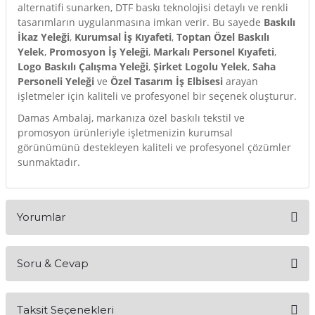
alternatifi sunarken, DTF baskı teknolojisi detaylı ve renkli
tasarımların uygulanmasına imkan verir. Bu sayede
Baskılı
İkaz Yeleği
,
Kurumsal İş Kıyafeti
,
Toptan Özel Baskılı
Yelek
,
Promosyon İş Yeleği
,
Markalı Personel Kıyafeti
,
Logo Baskılı Çalışma Yeleği
,
Şirket Logolu Yelek
,
Saha
Personeli Yeleği
ve
Özel Tasarım İş Elbisesi
arayan
işletmeler için kaliteli ve profesyonel bir seçenek oluşturur.
Damas Ambalaj, markanıza özel baskılı tekstil ve
promosyon ürünleriyle işletmenizin kurumsal
görünümünü destekleyen kaliteli ve profesyonel çözümler
sunmaktadır.
Yorumlar
Soru & Cevap
Bu ürüne ilk yorumu siz yapın!
Taksit Seçenekleri