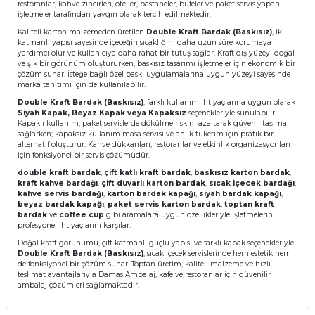
restoranlar, kahve zincirleri, oteller, pastaneler, büfeler ve paket servis yapan
işletmeler tarafından yaygın olarak tercih edilmektedir.
Kaliteli karton malzemeden üretilen
Double Kraft Bardak (Baskısız)
, iki
katmanlı yapısı sayesinde içeceğin sıcaklığını daha uzun süre korumaya
yardımcı olur ve kullanıcıya daha rahat bir tutuş sağlar. Kraft dış yüzeyi doğal
ve şık bir görünüm oluştururken, baskısız tasarımı işletmeler için ekonomik bir
çözüm sunar. İsteğe bağlı özel baskı uygulamalarına uygun yüzeyi sayesinde
marka tanıtımı için de kullanılabilir.
Double Kraft Bardak (Baskısız)
, farklı kullanım ihtiyaçlarına uygun olarak
Siyah Kapak, Beyaz Kapak veya Kapaksız
seçenekleriyle sunulabilir.
Kapaklı kullanım, paket servislerde dökülme riskini azaltarak güvenli taşıma
sağlarken; kapaksız kullanım masa servisi ve anlık tüketim için pratik bir
alternatif oluşturur. Kahve dükkanları, restoranlar ve etkinlik organizasyonları
için fonksiyonel bir servis çözümüdür.
double kraft bardak
,
çift katlı kraft bardak
,
baskısız karton bardak
,
kraft kahve bardağı
,
çift duvarlı karton bardak
,
sıcak içecek bardağı
,
kahve servis bardağı
,
karton bardak kapağı
,
siyah bardak kapağı
,
beyaz bardak kapağı
,
paket servis karton bardak
,
toptan kraft
bardak
ve
coffee cup
gibi aramalara uygun özellikleriyle işletmelerin
profesyonel ihtiyaçlarını karşılar.
Doğal kraft görünümü, çift katmanlı güçlü yapısı ve farklı kapak seçenekleriyle
Double Kraft Bardak (Baskısız)
, sıcak içecek servislerinde hem estetik hem
de fonksiyonel bir çözüm sunar. Toptan üretim, kaliteli malzeme ve hızlı
teslimat avantajlarıyla Damas Ambalaj, kafe ve restoranlar için güvenilir
ambalaj çözümleri sağlamaktadır.