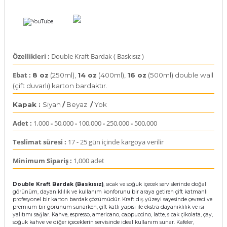
rı
arı
ajları
Özellikleri :
Double Kraft Bardak ( Baskısız )
rı
ı
Ebat :
8 oz
(250ml),
1
4 oz
(400ml),
1
6 oz
(500ml) double wall
arı
ı
(çift duvarlı) karton bardaktır.
Kapak :
Siyah
/
Beyaz
/
Yok
ler
ı
Adet :
1,000
-
50,000
-
100,000
-
250,000
-
500,000
n Kutuları
lajları
Teslimat süresi :
17 - 25 gün içinde kargoya verilir
rı
Minimum Sipariş :
1,000 adet
 Kutuları
Double Kraft Bardak (Baskısız)
, sıcak ve soğuk içecek servislerinde doğal
görünüm, dayanıklılık ve kullanım konforunu bir araya getiren çift katmanlı
profesyonel bir karton bardak çözümüdür. Kraft dış yüzeyi sayesinde çevreci ve
premium bir görünüm sunarken, çift katlı yapısı ile ekstra dayanıklılık ve ısı
yalıtımı sağlar. Kahve, espresso, americano, cappuccino, latte, sıcak çikolata, çay,
soğuk kahve ve diğer içeceklerin servisinde ideal kullanım sunar. Kafeler,