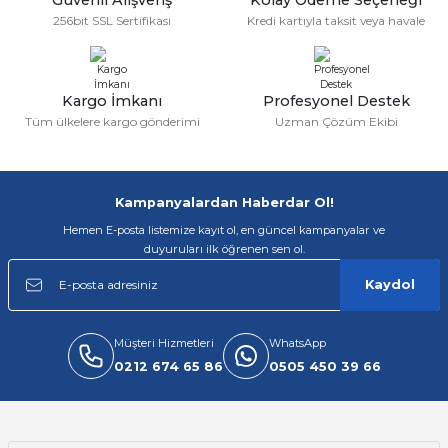
256bit SSL Sertifikası
Kredi kartıyla taksit veya havale
Ürün fiyatı diğer sitelerden daha pahalı.
Bu ürüne benzer farklı alternatifler olmalı.
Kargo İmkanı
Profesyonel Destek
Tüm ülkelere kargo gönderimi
Uzman Çözüm Ekibi
Gönder
Kampanyalardan Haberdar Ol!
Hemen E-posta listemize kayıt ol, en güncel kampanyalar ve
duyuruları ilk öğrenen sen ol.
Kaydol
Müşteri Hizmetleri
WhatsApp
0212 674 65 86
0505 450 39 66