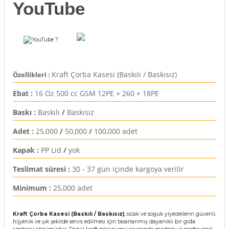
YouTube
rı
arı
ajları
?
rı
ı
Kraft Çorba Kasesi (Baskılı / Baskısız)
Özellikleri :
arı
ı
Ebat :
16 Oz 500 cc GSM 12PE + 260 + 18PE
ler
ı
Baskı :
Baskılı
/
Baskısız
Adet :
25,000
/
50,000
/
100,000 adet
n Kutuları
lajları
Kapak :
PP Lid
/
yok
rı
Teslimat süresi :
30 - 37 gün içinde kargoya verilir
 Kutuları
Minimum :
25,000 adet
Kraft Çorba Kasesi (Baskılı / Baskısız)
, sıcak ve soğuk yiyeceklerin güvenli,
hijyenik ve şık şekilde servis edilmesi için tasarlanmış dayanıklı bir gıda