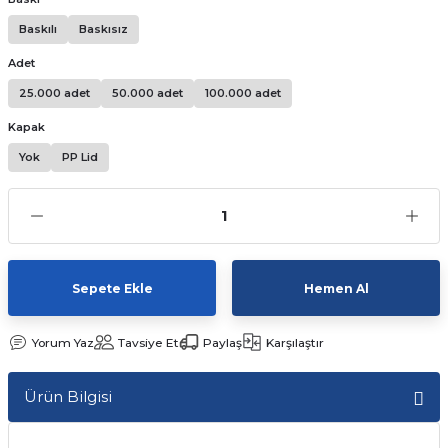
Kutular
iç Kutusu
Snack Box
Baskılı
Baskısız
Adet
-Ticaret Kutuları
arı
et
25.000 adet
50.000 adet
100.000 adet
lar
Kapak
Yok
PP Lid
 ve Tuz
 Peçete
r
Sepete Ekle
Hemen Al
arı
ganizasyon Ambalajlerı
Yorum Yaz
Tavsiye Et
Paylaş
Karşılaştır
arı
lajları
Ürün Bilgisi
Kutuları
 Ambalajları