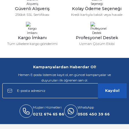
Deneyimini Paylaş
Ürün bilgilerinde hatalar bulunuyor.
Güvenli Alışveriş
Kolay Ödeme Seçeneği
256bit SSL Sertifikası
Kredi kartıyla taksit veya havale
Ürün fiyatı diğer sitelerden daha pahalı.
Bu ürüne benzer farklı alternatifler olmalı.
Kargo İmkanı
Profesyonel Destek
Tüm ülkelere kargo gönderimi
Uzman Çözüm Ekibi
Gönder
Kampanyalardan Haberdar Ol!
Hemen E-posta listemize kayıt ol, en güncel kampanyalar ve
duyuruları ilk öğrenen sen ol.
Kaydol
Müşteri Hizmetleri
WhatsApp
0212 674 65 86
0505 450 39 66