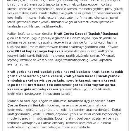
ambalaj çözümüdür. Doğal kraft görünümü sayesinde modern ve profesyonel
bir sunum sağlayan bu ürün; çorba, mercimek çorbası, ezogelin çorbası,
kremalı çorbalar, sebze çorbaları, noodle, ramen, makarna çeşitleri, pilav, güveç,
sıcak yemekler, soslu ürünler, tatlılar ve çeşitli hazır gıdaların paketlenmesinde
ideal kullanım sunar. Kafe, restoran, otel, catering firmaları, lokantalar, paket
servis işletmeleri, hazır yemek firmaları ve gel-al hizmeti veren işletmeler
tarafından sıklıkla tercih edilmektedir.
Kaliteli kraft kartondan üretilen
Kraft Çorba Kasesi (Baskılı / Baskısız)
,
gıda ile temasa uygun yapısıyla güvenli kullanım sağlar. Isıya dayanıklı ve
sağlam yapısı sayesinde sıcak yiyeceklerin servisinde formunu korur, taşıma
sırasında dökülme ve deformasyon riskini azaltmaya yardımcı olur. İhtiyaca
göre
PP Lid kapaklı veya kapaksız
seçenekleriyle sunulan kraft çorba
kaseleri, farklı servis ihtiyaçlarına uygun pratik çözümler sağlar. PP kapak
seçeneği özellikle paket servis ve kurye teslimatlarında güvenli kapatma
avantajı sunar.
kraft çorba kasesi
,
baskılı çorba kasesi
,
baskısız kraft kase
,
kapaklı
çorba kabı
,
karton çorba kasesi
,
kraft yemek kasesi
,
sıcak yemek
ambalajı
,
paket servis çorba kabı
,
noodle kasesi
,
ramen kasesi
,
logo baskılı kraft kase
,
tek kullanımlık çorba kabı
,
toptan çorba
kasesi
ve
gıda ambalaj kasesi
gibi aramalara uygun özellikleriyle
işletmelerin profesyonel ihtiyaçlarını karşılar.
Markanıza özel logo, slogan ve kurumsal tasarımlar uygulanabilen
Kraft
Çorba Kasesi (Baskılı)
modelleri, her servis ve paket teslimatında
işletmenizin görünürlüğünü artıran etkili bir tanıtım aracına dönüşür. Doğal
kraft görünümü, kaliteli üretimi, dayanıklı yapısı ve farklı kapak seçenekleriyle
müşteri deneyimini güçlendirir. Toptan üretim, özel baskı çözümleri ve hızlı
teslimat avantajlarıyla Damas Ambalaj; restoran, kafe, otel ve kurumsal
işletmeler için güvenilir ambalaj çözümleri sunmaktadır.