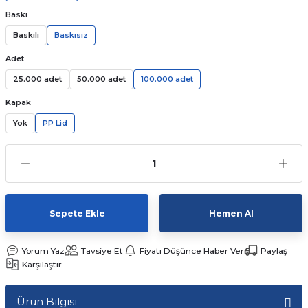
Baskı
Kutular
iç Kutusu
Snack Box
Baskılı
Baskısız
-Ticaret Kutuları
arı
et
Adet
25.000 adet
50.000 adet
100.000 adet
lar
Kapak
 ve Tuz
Yok
PP Lid
 Peçete
r
Sepete Ekle
Hemen Al
arı
ganizasyon Ambalajlerı
Yorum Yaz
Tavsiye Et
Fiyatı Düşünce Haber Ver
Paylaş
arı
lajları
Karşılaştır
Kutuları
 Ambalajları
Ürün Bilgisi