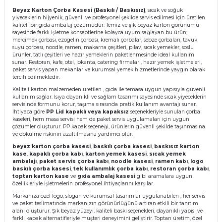
Beyaz Karton Çorba Kasesi (Baskılı / Baskısız)
, sıcak ve soğuk
yiyeceklerin hijyenik, güvenli ve profesyonel şekilde servis edilmesi için üretilen
kaliteli bir gıda ambalaj çözümüdür. Temiz ve şık beyaz karton görünümü
sayesinde farklı işletme konseptlerine kolayca uyum sağlayan bu ürün;
mercimek çorbası, ezogelin çorbası, kremalı çorbalar, sebze çorbaları, tavuk
suyu çorbası, noodle, ramen, makarna çeşitleri, pilav, sıcak yemekler, soslu
ürünler, tatlı çeşitleri ve hazır yemeklerin paketlenmesinde ideal kullanım
sunar. Restoran, kafe, otel, lokanta, catering firmaları, hazır yemek işletmeleri,
paket servis yapan mekanlar ve kurumsal yemek hizmetlerinde yaygın olarak
tercih edilmektedir.
Kaliteli karton malzemeden üretilen , gıda ile temasa uygun yapısıyla güvenli
kullanım sağlar. Isıya dayanıklı ve sağlam tasarımı sayesinde sıcak yiyeceklerin
servisinde formunu korur, taşıma sırasında pratik kullanım avantajı sunar.
İhtiyaca göre
PP Lid kapaklı veya kapaksız
seçenekleriyle sunulan çorba
kaseleri, hem masa servisi hem de paket servis uygulamaları için uygun
çözümler oluşturur. PP kapak seçeneği, ürünlerin güvenli şekilde taşınmasına
ve dökülme riskinin azaltılmasına yardımcı olur.
beyaz karton çorba kasesi
,
baskılı çorba kasesi
,
baskısız karton
kase
,
kapaklı çorba kabı
,
karton yemek kasesi
,
sıcak yemek
ambalajı
,
paket servis çorba kabı
,
noodle kasesi
,
ramen kabı
,
logo
baskılı çorba kasesi
,
tek kullanımlık çorba kabı
,
restoran çorba kabı
,
toptan karton kase
ve
gıda ambalaj kasesi
gibi aramalara uygun
özellikleriyle işletmelerin profesyonel ihtiyaçlarını karşılar.
Markanıza özel logo, slogan ve kurumsal tasarımlar uygulanabilen , her servis
ve paket teslimatında markanızın görünürlüğünü artıran etkili bir tanıtım
alanı oluşturur. Şık beyaz yüzeyi, kaliteli baskı seçenekleri, dayanıklı yapısı ve
farklı kapak alternatifleriyle müşteri deneyimini geliştirir. Toptan üretim, özel