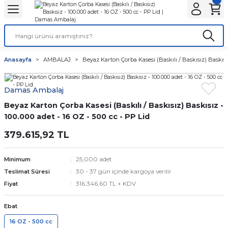
Geri Dön
Geri Dön
Geri Dön
Geri Dön
Geri Dön
Geri Dön
ANTA
NLER
ON
Tatlı Çikolata Kutular
Gıda Kapları
Şeffaf Bardaklar
Karton Bardaklar
Stick Toz Şeker ve Tuz
Islak Mendil ve Peçete
Karton Tabaklar
Kafe Ambalajları
Anasayfa
AMBALAJ
Beyaz Karton Çorba Kasesi (Baskılı / Baskısız) Baskısız 
r
Baskılı
et
Baklava kutusu
Noodle Kutuları
Kaliteli
Çift Katlı
Stick Tuz
Peçete
Kayık Karton Tabaklar
Bardak Taşıyıcılar
Damas Ambalaj
lar
r
alar
 Körüklü Torba
ı
Kurabiye Kutusu
Pizza Kutuları
Normal
Tek Katlı
Karton Bardak Kılıfı
Beyaz Karton Çorba Kasesi (Baskılı / Baskısız) Baskısız -
lar
ar
Baskısız
knot
Burger Kutuları
100.000 adet - 16 OZ - 500 cc - PP Lid
379.615,92 TL
ları
 Kağıtları
ta
ör
Patates Kutuları
25,000 adet
Minimum
r
ı
nta
ısız)
dlar
Fastfood Kovaları
30 - 37 gün içinde kargoya verilir
Teslimat Süresi
316.346,60 TL + KDV
Fiyat
ar
r
Popcorn Kutuları
Ebat
utular
tusu
k Setleri
Lunch Box Kutuları
16 OZ - 500 cc