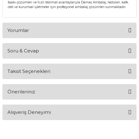
baskı çözümleri ve hızlı teslimat avantajlarıyla Damas Ambalaj; restoran, kafe,
otel ve kurumsal işletmeler için profesyonel ambalaj çözümleri sunmaktadır.
Yorumlar
Soru & Cevap
Bu ürüne ilk yorumu siz yapın!
Taksit Seçenekleri
Yorum Yaz
Ürün hakkında henüz soru sorulmamış.
Önerileriniz
Soru Sor
Bu ürünün fiyat bilgisi, resim, ürün açıklamalarında ve diğer
Alışveriş Deneyimi
konularda yetersiz gördüğünüz noktaları öneri formunu
kullanarak tarafımıza iletebilirsiniz.
Görüş ve önerileriniz için teşekkür ederiz.
Sitemize ilk yorumu siz yapın!