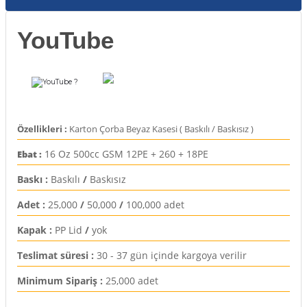
rı
YouTube
arı
ajları
rı
ı
?
arı
ı
Özellikleri :
Karton Çorba Beyaz Kasesi ( Baskılı / Baskısız )
ler
ı
16 Oz 500cc GSM 12PE + 260 + 18PE
Ebat :
Baskı :
Baskılı
/
Baskısız
n Kutuları
lajları
Adet :
25,000
/
50,000
/
100,000 adet
rı
Kapak :
PP Lid
/
yok
 Kutuları
Teslimat süresi :
30 - 37 gün içinde kargoya verilir
Minimum Sipariş :
25,000 adet