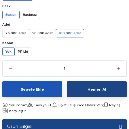
Baskı
Kutular
iç Kutusu
Snack Box
Baskılı
Baskısız
-Ticaret Kutuları
arı
et
Adet
25.000 adet
50.000 adet
100.000 adet
lar
Kapak
 ve Tuz
Yok
PP Lid
 Peçete
r
Sepete Ekle
Hemen Al
arı
ganizasyon Ambalajlerı
Yorum Yaz
Tavsiye Et
Fiyatı Düşünce Haber Ver
Paylaş
arı
lajları
Karşılaştır
Kutuları
 Ambalajları
Ürün Bilgisi