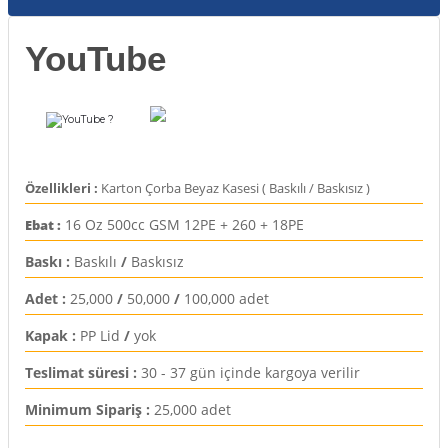
rı
YouTube
arı
ajları
rı
ı
?
arı
ı
Özellikleri :
Karton Çorba Beyaz Kasesi ( Baskılı / Baskısız )
ler
ı
16 Oz 500cc GSM 12PE + 260 + 18PE
Ebat :
Baskı :
Baskılı
/
Baskısız
n Kutuları
lajları
Adet :
25,000
/
50,000
/
100,000 adet
rı
Kapak :
PP Lid
/
yok
 Kutuları
Teslimat süresi :
30 - 37 gün içinde kargoya verilir
Minimum Sipariş :
25,000 adet