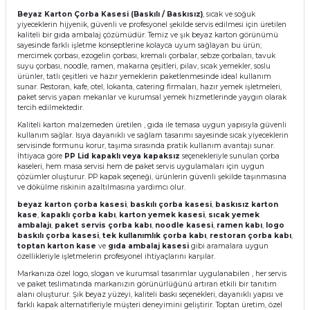
Beyaz Karton Çorba Kasesi (Baskılı / Baskısız)
, sıcak ve soğuk
yiyeceklerin hijyenik, güvenli ve profesyonel şekilde servis edilmesi için üretilen
kaliteli bir gıda ambalaj çözümüdür. Temiz ve şık beyaz karton görünümü
sayesinde farklı işletme konseptlerine kolayca uyum sağlayan bu ürün;
mercimek çorbası, ezogelin çorbası, kremalı çorbalar, sebze çorbaları, tavuk
suyu çorbası, noodle, ramen, makarna çeşitleri, pilav, sıcak yemekler, soslu
ürünler, tatlı çeşitleri ve hazır yemeklerin paketlenmesinde ideal kullanım
sunar. Restoran, kafe, otel, lokanta, catering firmaları, hazır yemek işletmeleri,
paket servis yapan mekanlar ve kurumsal yemek hizmetlerinde yaygın olarak
tercih edilmektedir.
Kaliteli karton malzemeden üretilen , gıda ile temasa uygun yapısıyla güvenli
kullanım sağlar. Isıya dayanıklı ve sağlam tasarımı sayesinde sıcak yiyeceklerin
servisinde formunu korur, taşıma sırasında pratik kullanım avantajı sunar.
İhtiyaca göre
PP Lid kapaklı veya kapaksız
seçenekleriyle sunulan çorba
kaseleri, hem masa servisi hem de paket servis uygulamaları için uygun
çözümler oluşturur. PP kapak seçeneği, ürünlerin güvenli şekilde taşınmasına
ve dökülme riskinin azaltılmasına yardımcı olur.
beyaz karton çorba kasesi
,
baskılı çorba kasesi
,
baskısız karton
kase
,
kapaklı çorba kabı
,
karton yemek kasesi
,
sıcak yemek
ambalajı
,
paket servis çorba kabı
,
noodle kasesi
,
ramen kabı
,
logo
baskılı çorba kasesi
,
tek kullanımlık çorba kabı
,
restoran çorba kabı
,
toptan karton kase
ve
gıda ambalaj kasesi
gibi aramalara uygun
özellikleriyle işletmelerin profesyonel ihtiyaçlarını karşılar.
Markanıza özel logo, slogan ve kurumsal tasarımlar uygulanabilen , her servis
ve paket teslimatında markanızın görünürlüğünü artıran etkili bir tanıtım
alanı oluşturur. Şık beyaz yüzeyi, kaliteli baskı seçenekleri, dayanıklı yapısı ve
farklı kapak alternatifleriyle müşteri deneyimini geliştirir. Toptan üretim, özel