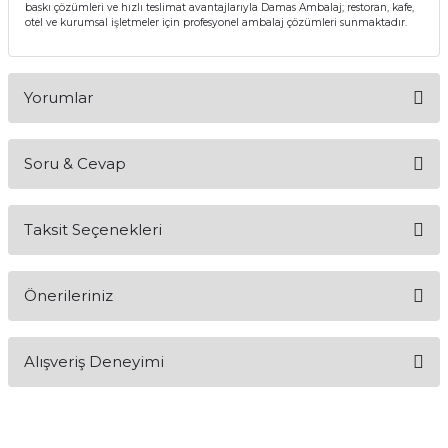
baskı çözümleri ve hızlı teslimat avantajlarıyla Damas Ambalaj; restoran, kafe,
otel ve kurumsal işletmeler için profesyonel ambalaj çözümleri sunmaktadır.
Yorumlar
Soru & Cevap
Bu ürüne ilk yorumu siz yapın!
Taksit Seçenekleri
Yorum Yaz
Ürün hakkında henüz soru sorulmamış.
Önerileriniz
Soru Sor
Bu ürünün fiyat bilgisi, resim, ürün açıklamalarında ve diğer
Alışveriş Deneyimi
konularda yetersiz gördüğünüz noktaları öneri formunu
kullanarak tarafımıza iletebilirsiniz.
Görüş ve önerileriniz için teşekkür ederiz.
Sitemize ilk yorumu siz yapın!