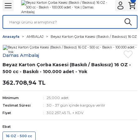
Geri Dön
Geri Dön
Geri Dön
Geri Dön
Geri Dön
Geri Dön
ANTA
NLER
ON
Tatlı Çikolata Kutular
Gıda Kapları
Şeffaf Bardaklar
Karton Bardaklar
Stick Toz Şeker ve Tuz
Islak Mendil ve Peçete
Karton Tabaklar
Kafe Ambalajları
Anasayfa
AMBALAJ
Beyaz Karton Çorba Kasesi (Baskılı / Baskısız) 16 OZ - 5
r
Baskılı
et
Baklava kutusu
Noodle Kutuları
Kaliteli
Çift Katlı
Stick Tuz
Peçete
Kayık Karton Tabaklar
Bardak Taşıyıcılar
Damas Ambalaj
lar
r
alar
 Körüklü Torba
ı
Kurabiye Kutusu
Pizza Kutuları
Normal
Tek Katlı
Karton Bardak Kılıfı
Beyaz Karton Çorba Kasesi (Baskılı / Baskısız) 16 OZ -
lar
ar
Baskısız
knot
Burger Kutuları
500 cc - Baskılı - 100.000 adet - Yok
362.708,94 TL
ları
 Kağıtları
ta
ör
Patates Kutuları
25,000 adet
Minimum
r
ı
nta
ısız)
dlar
Fastfood Kovaları
30 - 37 gün içinde kargoya verilir
Teslimat Süresi
302.257,45 TL + KDV
Fiyat
ar
r
Popcorn Kutuları
Ebat
utular
tusu
k Setleri
Lunch Box Kutuları
16 OZ - 500 cc