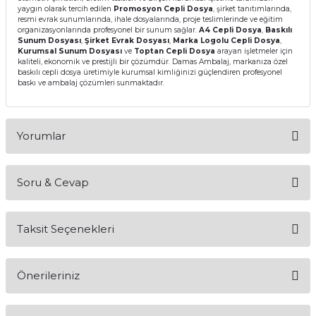
yaygın olarak tercih edilen
Promosyon Cepli Dosya
, şirket tanıtımlarında,
resmi evrak sunumlarında, ihale dosyalarında, proje teslimlerinde ve eğitim
organizasyonlarında profesyonel bir sunum sağlar.
A4 Cepli Dosya
,
Baskılı
Sunum Dosyası
,
Şirket Evrak Dosyası
,
Marka Logolu Cepli Dosya
,
Kurumsal Sunum Dosyası
ve
Toptan Cepli Dosya
arayan işletmeler için
kaliteli, ekonomik ve prestijli bir çözümdür. Damas Ambalaj, markanıza özel
baskılı cepli dosya üretimiyle kurumsal kimliğinizi güçlendiren profesyonel
baskı ve ambalaj çözümleri sunmaktadır.
Yorumlar
Soru & Cevap
Bu ürüne ilk yorumu siz yapın!
Taksit Seçenekleri
Yorum Yaz
Ürün hakkında henüz soru sorulmamış.
Önerileriniz
Soru Sor
Bu ürünün fiyat bilgisi, resim, ürün açıklamalarında ve diğer