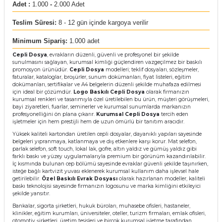
Adet :
1.000
-
2.000 Adet
Teslim Süresi:
8 - 12 gün içinde kargoya verilir
Minimum Sipariş:
1.000 adet
Cepli Dosya
, evrakların düzenli, güvenli ve profesyonel bir şekilde
sunulmasını sağlayan, kurumsal kimliği güçlendiren vazgeçilmez bir baskılı
promosyon ürünüdür.
Cepli Dosya
modelleri; teklif dosyaları, sözleşmeler,
faturalar, kataloglar, broşürler, sunum dokümanları, fiyat listeleri, eğitim
dokümanları, sertifikalar ve A4 belgelerin düzenli şekilde muhafaza edilmesi
için ideal bir çözümdür.
Logo Baskılı Cepli Dosya
olarak firmanızın
kurumsal renkleri ve tasarımıyla özel üretilebilen bu ürün, müşteri görüşmeleri,
bayi ziyaretleri, fuarlar, seminerler ve kurumsal sunumlarda markanızın
profesyonelliğini ön plana çıkarır.
Kurumsal Cepli Dosya
tercih eden
işletmeler için hem prestijli hem de uzun ömürlü bir tanıtım aracıdır.
Yüksek kaliteli kartondan üretilen cepli dosyalar, dayanıklı yapıları sayesinde
belgeleri yıpranmaya, katlanmaya ve dış etkenlere karşı korur. Mat selefon,
parlak selefon, soft touch, lokal lak, gofre, altın yaldız ve gümüş yaldız gibi
farklı baskı ve yüzey uygulamalarıyla premium bir görünüm kazandırılabilir.
İç kısmında bulunan cep bölümü sayesinde evraklar güvenli şekilde taşınırken,
isteğe bağlı kartvizit yuvası eklenerek kurumsal kullanım daha işlevsel hale
getirilebilir.
Özel Baskılı Evrak Dosyası
olarak hazırlanan modeller, kaliteli
baskı teknolojisi sayesinde firmanızın logosunu ve marka kimliğini etkileyici
şekilde yansıtır.
Bankalar, sigorta şirketleri, hukuk büroları, muhasebe ofisleri, hastaneler,
klinikler, eğitim kurumları, üniversiteler, oteller, turizm firmaları, emlak ofisleri,
otomotiv şirketleri, üretim tesisleri ve birçok kurumsal işletme tarafından