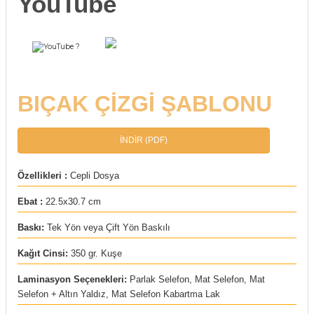
YouTube
rı
arı
ajları
?
rı
ı
BIÇAK ÇİZGİ ŞABLONU
arı
ı
İNDİR (PDF)
ler
ı
Özellikleri :
Cepli Dosya
n Kutuları
lajları
Ebat :
22.5x30.7 cm
rı
Baskı:
Tek Yön veya Çift Yön Baskılı
 Kutuları
Kağıt Cinsi:
350 gr. Kuşe
Laminasyon Seçenekleri:
Parlak Selefon, Mat Selefon, Mat
Selefon + Altın Yaldız, Mat Selefon Kabartma Lak