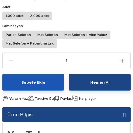
Kutular
iç Kutusu
Adet
Snack Box
1.000 adet
2.000 adet
-Ticaret Kutuları
arı
et
Laminasyon
Parlak Selefon
Mat Selefon
Mat Selefon + Altın Yaldız
lar
Mat Selefon + Kabartma Lak
 ve Tuz
 Peçete
r
Sepete Ekle
Hemen Al
arı
ganizasyon Ambalajlerı
Yorum Yaz
Tavsiye Et
Paylaş
Karşılaştır
arı
lajları
Ürün Bilgisi
Kutuları
 Ambalajları