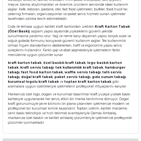
meyve, lokma, atıştırmalıklar ve ikramlık ürünlerin servisinde ideal kullanım
sağlar. Kafe, restoran, pastane, otel, fast food işletmeleri, büfeler, food truck'lar,
catering firmaları, organizasyonlar ve paket servis hizmeti sunan işletmeler
tarafından sıklıkla tercih edilmektedir.
Gıda ile temasa uygun kaliteli kraft kartondan üretilen
Kraft Karton Tabak
(Özel Baskı)
, sağlam yapısı sayesinde yiyeceklerin güvenli şekilde
sunulmasına yardımcı olur. Yağ ve neme karşı dayanıklı yapısı, birçok sıcak ve
soğuk gıdada formunu koruyarak güvenli kullanım sağlar. Tek kullanımlık
olması hijyen standartlarını desteklerken, hafif ve ergonomik yapısı servis
süreçlerini hızlandırır. Farklı çap ve ebat seçenekleriyle işletmelerin farklı
menülerine uygun çözümler sunar.
kraft karton tabak
,
özel baskılı kraft tabak
,
logo baskılı karton
tabak
,
kraft servis tabağı
,
tek kullanımlık kraft tabak
,
hamburger
tabağı
,
fast food karton tabak
,
waffle servis tabağı
,
tatlı servis
tabağı
,
doğal kraft tabak
,
paket servis tabağı
,
gıda sunum tabağı
,
kurumsal logolu kraft tabak
ve
toptan kraft karton tabak
gibi
aramalara uygun özellikleriyle işletmelerin profesyonel ihtiyaçlarını karşılar.
Markanıza özel logo, slogan ve kurumsal tasarımlar kraft yüzeye yüksek baskı
kalitesiyle uygulanarak her servis, etkili bir marka tanıtımına dönüşür. Doğal
kraft görünümüyle çevre bilincini ön plana çıkarırken işletmenize modern ve
profesyonel bir kurumsal kimlik kazandırır. Toptan üretim, kaliteli malzeme,
canlı baskı teknolojisi ve hızlı teslimat avantajlarıyla Damas Ambalaj,
markanıza özel baskılı ve kaliteli ambalaj çözümleriyle işletmenize profesyonel
çözümler sunmaktadır.