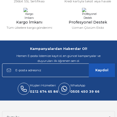
256bit SSL Sertifikası
Kredi kartıyla taksit veya havale
Ürün fiyatı diğer sitelerden daha pahalı.
Bu ürüne benzer farklı alternatifler olmalı.
Kargo İmkanı
Profesyonel Destek
Tüm ülkelere kargo gönderimi
Uzman Çözüm Ekibi
Gönder
Kampanyalardan Haberdar Ol!
Hemen E-posta listemize kayıt ol, en güncel kampanyalar ve
duyuruları ilk öğrenen sen ol.
Kaydol
Müşteri Hizmetleri
WhatsApp
0212 674 65 86
0505 450 39 66