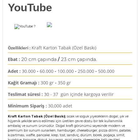
YouTube
rı
arı
ajları
?
rı
ı
Kraft Karton Tabak (Özel Baskı)
Özellikleri :
arı
ı
Ebat :
20 cm çapında
/
23 cm çapında.
ler
ı
Adet :
30.000
-
60.000
-
100.000
-
250.000
-
500.000
n Kutuları
lajları
Kağit Gramajı :
300 gr
-
350 gr
Teslimat süresi :
30 - 37 gün içinde kargoya verilir
rı
Minimum Sipariş :
30,000 adet
 Kutuları
Kraft Karton Tabak (Özel Baskı)
, sıcak ve soğuk yiyeceklerin doğal, şık ve
hijyenik şekilde servis edilmesi için üretilen çevre dostu bir tek kullanımlık
ambalaj ve sunum ürünüdür. Doğal kraft görünümü sayesinde modern ve
premium bir sunum sunarken; hamburger, cheeseburger, pizza dilimi, patates
kızartması, waffle, pancake, krep, tost, sandviç, dürüm, börek, poğaça, simit,
kurabiye, brownie, donut, kruvasan, mini pasta, cheesecake, tatlı çeşitleri,