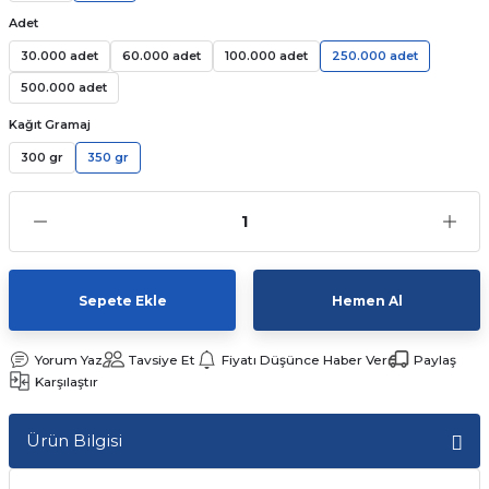
Adet
Kutular
iç Kutusu
Snack Box
30.000 adet
60.000 adet
100.000 adet
250.000 adet
-Ticaret Kutuları
arı
et
500.000 adet
Kağıt Gramaj
lar
300 gr
350 gr
 ve Tuz
 Peçete
r
Sepete Ekle
Hemen Al
arı
ganizasyon Ambalajlerı
Yorum Yaz
Tavsiye Et
Fiyatı Düşünce Haber Ver
Paylaş
Karşılaştır
arı
lajları
Ürün Bilgisi
Kutuları
 Ambalajları