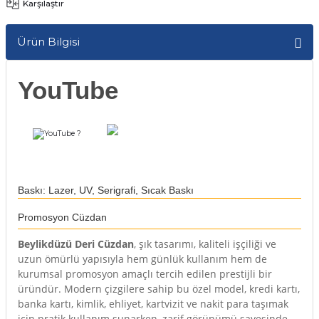
Karşılaştır
Kutular
iç Kutusu
Snack Box
Ürün Bilgisi
-Ticaret Kutuları
arı
et
YouTube
lar
 ve Tuz
?
 Peçete
Baskı: Lazer, UV, Serigrafi, Sıcak Baskı
r
Promosyon Cüzdan
arı
ganizasyon Ambalajlerı
Beylikdüzü Deri Cüzdan
, şık tasarımı, kaliteli işçiliği ve
uzun ömürlü yapısıyla hem günlük kullanım hem de
arı
lajları
kurumsal promosyon amaçlı tercih edilen prestijli bir
üründür. Modern çizgilere sahip bu özel model, kredi kartı,
Kutuları
 Ambalajları
banka kartı, kimlik, ehliyet, kartvizit ve nakit para taşımak
için pratik kullanım sunarken, zarif görünümü sayesinde