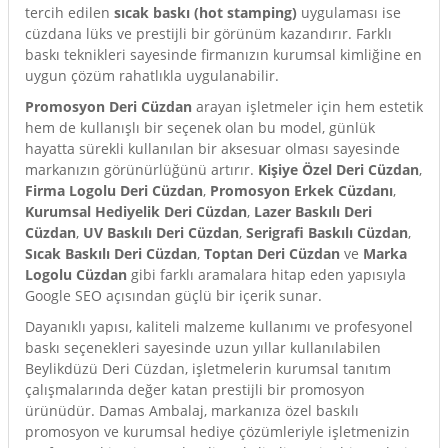
tercih edilen
sıcak baskı (hot stamping)
uygulaması ise
cüzdana lüks ve prestijli bir görünüm kazandırır. Farklı
baskı teknikleri sayesinde firmanızın kurumsal kimliğine en
uygun çözüm rahatlıkla uygulanabilir.
Promosyon Deri Cüzdan
arayan işletmeler için hem estetik
hem de kullanışlı bir seçenek olan bu model, günlük
hayatta sürekli kullanılan bir aksesuar olması sayesinde
markanızın görünürlüğünü artırır.
Kişiye Özel Deri Cüzdan
,
Firma Logolu Deri Cüzdan
,
Promosyon Erkek Cüzdanı
,
Kurumsal Hediyelik Deri Cüzdan
,
Lazer Baskılı Deri
Cüzdan
,
UV Baskılı Deri Cüzdan
,
Serigrafi Baskılı Cüzdan
,
Sıcak Baskılı Deri Cüzdan
,
Toptan Deri Cüzdan
ve
Marka
Logolu Cüzdan
gibi farklı aramalara hitap eden yapısıyla
Google SEO açısından güçlü bir içerik sunar.
Dayanıklı yapısı, kaliteli malzeme kullanımı ve profesyonel
baskı seçenekleri sayesinde uzun yıllar kullanılabilen
Beylikdüzü Deri Cüzdan, işletmelerin kurumsal tanıtım
çalışmalarında değer katan prestijli bir promosyon
ürünüdür. Damas Ambalaj, markanıza özel baskılı
promosyon ve kurumsal hediye çözümleriyle işletmenizin