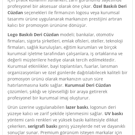
rı
profesyonel bir aksesuar olarak öne çıkar.
Özel Baskılı Deri
Cüzdan
seçenekleri ile firmanızın logosu veya kurumsal
tasarımı ürüne uygulanarak markanızın prestijini artıran
arı
ajları
kalıcı bir promosyon ürününe dönüşür.
Logo Baskılı Deri Cüzdan
modeli; bankalar, otomotiv
rı
ı
firmaları, sigorta şirketleri, emlak ofisleri, oteller, teknoloji
firmaları, sağlık kuruluşları, eğitim kurumları ve birçok
arı
ı
kurumsal işletme tarafından çalışanlara, iş ortaklarına ve
değerli müşterilere hediye olarak tercih edilmektedir.
ler
ı
Kurumsal etkinlikler, bayi toplantıları, fuarlar, lansman
organizasyonları ve özel günlerde dağıtılabilecek kaliteli bir
promosyon ürünü olarak markanızın uzun süre
n Kutuları
lajları
hatırlanmasına katkı sağlar.
Kurumsal Deri Cüzdan
çözümleri, şıklığı ve işlevselliği bir araya getirerek
rı
profesyonel bir kurumsal imaj oluşturur.
Ürün üzerine uygulanabilen
lazer baskı
, logonun deri
 Kutuları
yüzeye kalıcı ve zarif şekilde işlenmesini sağlar.
UV baskı
yöntemi canlı renkleri ve yüksek baskı kalitesiyle dikkat
çekerken,
serigrafi baskı
geniş yüzeylerde net ve dayanıklı
sonuçlar sunar. Premium görünüm isteyen markalar için