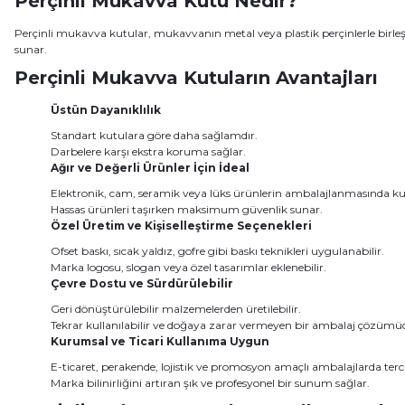
Perçinli Mukavva Kutu Nedir?
Perçinli mukavva kutular, mukavvanın metal veya plastik perçinlerle birleşt
sunar.
Perçinli Mukavva Kutuların Avantajları
Üstün Dayanıklılık
Standart kutulara göre daha sağlamdır.
Darbelere karşı ekstra koruma sağlar.
Ağır ve Değerli Ürünler İçin İdeal
Elektronik, cam, seramik veya lüks ürünlerin ambalajlanmasında kull
Hassas ürünleri taşırken maksimum güvenlik sunar.
Özel Üretim ve Kişiselleştirme Seçenekleri
Ofset baskı, sıcak yaldız, gofre gibi baskı teknikleri uygulanabilir.
Marka logosu, slogan veya özel tasarımlar eklenebilir.
Çevre Dostu ve Sürdürülebilir
Geri dönüştürülebilir malzemelerden üretilebilir.
Tekrar kullanılabilir ve doğaya zarar vermeyen bir ambalaj çözümü
Kurumsal ve Ticari Kullanıma Uygun
E-ticaret, perakende, lojistik ve promosyon amaçlı ambalajlarda tercih
Marka bilinirliğini artıran şık ve profesyonel bir sunum sağlar.