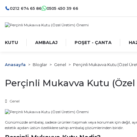
0212 674 65 86
0505 450 39 66
KUTU
AMBALAJ
POŞET - ÇANTA
HA
Anasayfa
Bloglar
Genel
Perçinli Mukavva Kutu (Özel Ür
Perçinli Mukavva Kutu (Öze
Genel
Günümüzde ambalaj, sadece ürünleri taşımak veya korumak için değil, ayn
estetik açıdan üstün özelliklere sahip ambalaj çözümlerinden biridir.