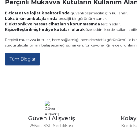
Perçinli Mukavva Kutuların Kullanım Alan
E-ticaret ve lojistik sektöründe
güvenli taşımacılık için kullanılır.
Lüks ürün ambalajlarında
prestijli bir görünüm sunar.
Elektronik ve hassas cihazların korunmasında
tercih edilir.
Kişiselleştirilmiş hediye kutuları olarak
özel etkinliklerde kullanılabilir
Perçinli mukavva kutular, hem sağlamlığı hem de estetik görünümü ile birço
sürdürülebilir bir ambalaj seçeneği sunarken, fonksiyonelliği ile de ürünleri
Tüm Bloglar
Güvenli Alışveriş
Kola
256bit SSL Sertifikası
Kredi k