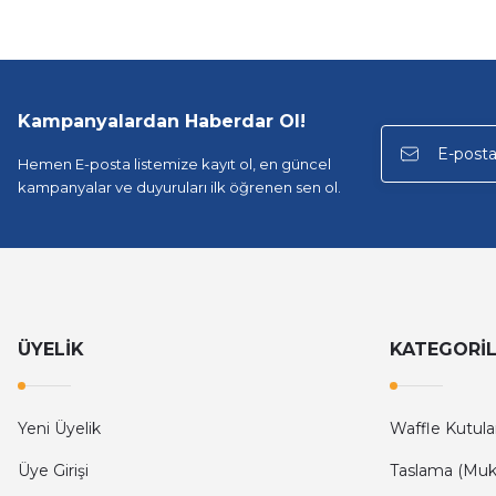
Kampanyalardan Haberdar Ol!
Hemen E-posta listemize kayıt ol, en güncel
kampanyalar ve duyuruları ilk öğrenen sen ol.
ÜYELİK
KATEGORİ
Yeni Üyelik
Waffle Kutula
Üye Girişi
Taslama (Muk