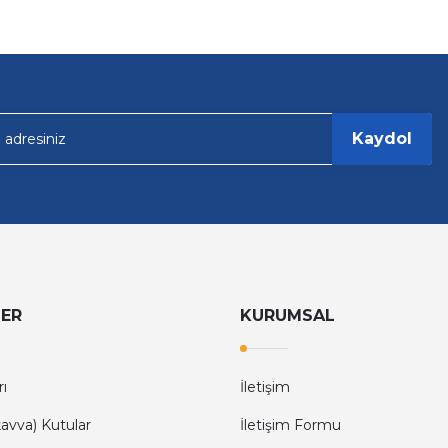
Kaydol
LER
KURUMSAL
rı
İletişim
avva) Kutular
İletişim Formu