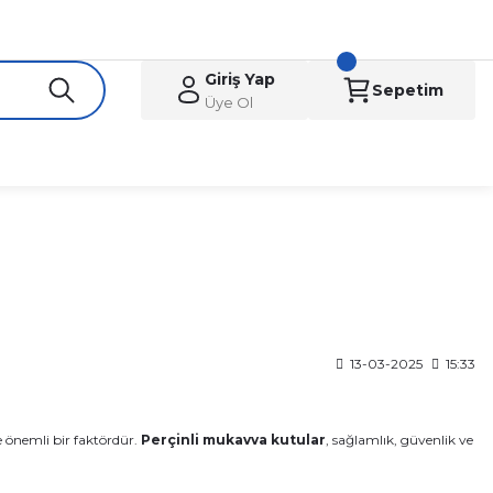
Giriş Yap
Sepetim
Üye Ol
13-03-2025
15:33
 önemli bir faktördür.
Perçinli mukavva kutular
, sağlamlık, güvenlik ve