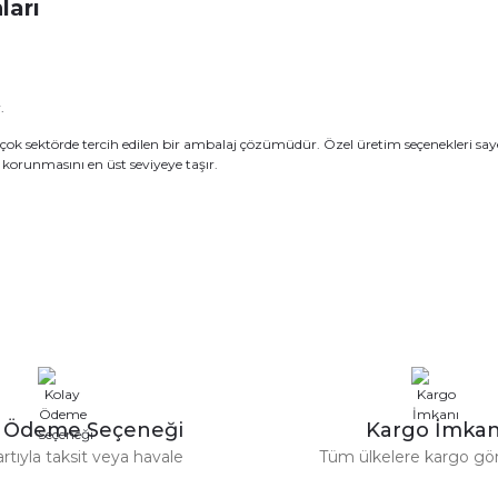
ları
.
k sektörde tercih edilen bir ambalaj çözümüdür. Özel üretim seçenekleri sayesi
n korunmasını en üst seviyeye taşır.
y Ödeme Seçeneği
Kargo İmkan
artıyla taksit veya havale
Tüm ülkelere kargo gö