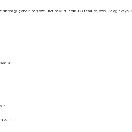
irilerek güçlendirilmiş özel üretim kutulardır. Bu tasarım, özellikle ağır vey
anılır.
dür.
 edilir.