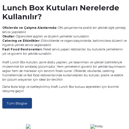
rı
Lunch Box Kutuları Nerelerde
Kullanılır?
arı
ajları
Ofislerde ve Çalışma Alanlarında:
Ofis çalışanlarına pratik bir şekilde öğle yemeği
servisi yapılabilir.
rı
ı
Okullar:
Öğrencilere sağlıklı ve düzenli yemekler sunulabilir.
Catering ve Etkinlikler:
Etkinliklerde ve organizasyonlarda, katılımcılara düzenli ve
hijyenik yemek servisi sağlanabilir.
arı
ı
Fast Food Restoranları:
Paket servis yapan restoranlar, bu kutularla yemeklerini
şık ve güvenli bir şekilde sunabilir.
ler
ı
Kraft Lunch Box kutuları, çevre dostu yapıları, şık tasarımları ve işlevsel özellikleriyle
mükemmel bir ambalaj çözümüdür. Hem yemeklerin güvenli bir şekilde taşınmasını
sağlar hem de markalar için tanıtım fırsatı sunar. Ofislerde, okullarda, catering
n Kutuları
lajları
hizmetlerinde ve fast food restoranlarında kullanılabilen bu kutular, pratik ve estetik
bir çözüm arayanlar için ideal bir tercihtir.
Daha fazla bilgi ve özelleştirilmiş Kraft Lunch Box kutusu seçenekleri için bizimle
rı
iletişime geçin!
Tüm Bloglar
 Kutuları