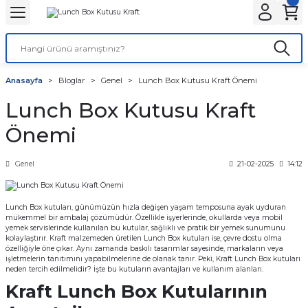
Geri Dön
Geri Dön
Geri Dön
Geri Dön
Geri Dön
Geri Dön
ANTA
NLER
ON
Tatlı Çikolata Kutular
Gıda Kapları
Şeffaf Bardaklar
Karton Bardaklar
Stick Toz Şeker ve Tuz
Islak Mendil ve Peçete
Karton Tabaklar
Kafe Ambalajları
Anasayfa
Bloglar
Genel
Lunch Box Kutusu Kraft Önemi
r
Baskılı
et
Baklava kutusu
Noodle Kutuları
Kaliteli
Çift Katlı
Stick Tuz
Peçete
Kayık Karton Tabaklar
Bardak Taşıyıcılar
Lunch Box Kutusu Kraft
lar
r
alar
 Körüklü Torba
ı
Kurabiye Kutusu
Pizza Kutuları
Normal
Tek Katlı
Karton Bardak Kılıfı
Önemi
lar
ar
Baskısız
knot
Burger Kutuları
Genel
21-02-2025
14:12
ları
 Kağıtları
ta
ör
Patates Kutuları
Lunch Box kutuları, günümüzün hızla değişen yaşam temposuna ayak uyduran
mükemmel bir ambalaj çözümüdür. Özellikle işyerlerinde, okullarda veya mobil
r
ı
nta
ısız)
dlar
Fastfood Kovaları
yemek servislerinde kullanılan bu kutular, sağlıklı ve pratik bir yemek sunumunu
kolaylaştırır. Kraft malzemeden üretilen Lunch Box kutuları ise, çevre dostu olma
özelliğiyle öne çıkar. Aynı zamanda baskılı tasarımlar sayesinde, markaların veya
ar
r
Popcorn Kutuları
işletmelerin tanıtımını yapabilmelerine de olanak tanır. Peki, Kraft Lunch Box kutuları
neden tercih edilmelidir? İşte bu kutuların avantajları ve kullanım alanları.
Kraft Lunch Box Kutularının
utular
tusu
k Setleri
Lunch Box Kutuları