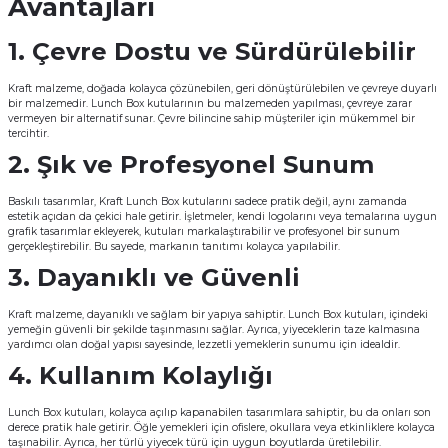
Avantajları
Kutular
iç Kutusu
Snack Box
1. Çevre Dostu ve Sürdürülebilir
-Ticaret Kutuları
arı
et
Kraft malzeme, doğada kolayca çözünebilen, geri dönüştürülebilen ve çevreye duyarlı
bir malzemedir. Lunch Box kutularının bu malzemeden yapılması, çevreye zarar
vermeyen bir alternatif sunar. Çevre bilincine sahip müşteriler için mükemmel bir
lar
tercihtir.
2. Şık ve Profesyonel Sunum
 ve Tuz
Baskılı tasarımlar, Kraft Lunch Box kutularını sadece pratik değil, aynı zamanda
estetik açıdan da çekici hale getirir. İşletmeler, kendi logolarını veya temalarına uygun
 Peçete
grafik tasarımlar ekleyerek, kutuları markalaştırabilir ve profesyonel bir sunum
gerçekleştirebilir. Bu sayede, markanın tanıtımı kolayca yapılabilir.
r
3. Dayanıklı ve Güvenli
Kraft malzeme, dayanıklı ve sağlam bir yapıya sahiptir. Lunch Box kutuları, içindeki
arı
ganizasyon Ambalajlerı
yemeğin güvenli bir şekilde taşınmasını sağlar. Ayrıca, yiyeceklerin taze kalmasına
yardımcı olan doğal yapısı sayesinde, lezzetli yemeklerin sunumu için idealdir.
arı
lajları
4. Kullanım Kolaylığı
Lunch Box kutuları, kolayca açılıp kapanabilen tasarımlara sahiptir, bu da onları son
Kutuları
 Ambalajları
derece pratik hale getirir. Öğle yemekleri için ofislere, okullara veya etkinliklere kolayca
taşınabilir. Ayrıca, her türlü yiyecek türü için uygun boyutlarda üretilebilir.