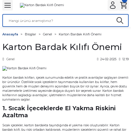
Geri Dön
Geri Dön
Geri Dön
Geri Dön
Geri Dön
Geri Dön
ANTA
NLER
ON
Tatlı Çikolata Kutular
Gıda Kapları
Şeffaf Bardaklar
Karton Bardaklar
Stick Toz Şeker ve Tuz
Islak Mendil ve Peçete
Karton Tabaklar
Kafe Ambalajları
Anasayfa
Bloglar
Genel
Karton Bardak Kılıfı Önemi
r
Baskılı
et
Baklava kutusu
Noodle Kutuları
Kaliteli
Çift Katlı
Stick Tuz
Peçete
Kayık Karton Tabaklar
Bardak Taşıyıcılar
Karton Bardak Kılıfı Önemi
lar
r
alar
 Körüklü Torba
ı
Kurabiye Kutusu
Pizza Kutuları
Normal
Tek Katlı
Karton Bardak Kılıfı
Genel
24-02-2025
12:19
lar
ar
Baskısız
knot
Burger Kutuları
Karton bardak kılıfları, içecek sunumunda estetik ve pratik avantajlar sağlayan önemli
ları
 Kağıtları
ta
ör
Patates Kutuları
bir üründür. Özellikle sıcak içeceklerin taşınmasında kullanılan bu kılıflar, hem
güvenlik hem de müşteri deneyimi açısından büyük bir rol oynar. Ayrıca, çevre dostu
malzemelerle üretilmesi sayesinde doğaya duyarlı bir seçenek sunar. Karton bardak
r
ı
nta
ısız)
dlar
Fastfood Kovaları
kılıflarının sağladığı avantajlar, işletmelerin müşterilerine daha kaliteli bir hizmet
sunmalarını sağlar.
1. Sıcak İçeceklerde El Yakma Riskini
ar
r
Popcorn Kutuları
Azaltma
utular
tusu
k Setleri
Lunch Box Kutuları
Sıcak içecekler, karton bardakta taşındığında el yakma riski oluşturabilir. Karton
bardak kılıfı, bu riski ortadan kaldırarak, müşterilerin içeceklerini güvenli ve rahat bir