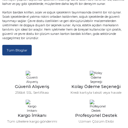
kahve ve çay gibi içeceklerde, müşterilere daha keyifli bir deneyim sunar.
rı
Karton bardak kılıfları, sıcak ve soğuk içeceklerin taşınmasında önemli bir rol oynar.
Sıcak içeceklerde el yakma riskini ortadan kaldırırken, soğuk içeceklerde de güvenli
arı
ajları
taşınmayı sağlar. Çevre dostu özellikleri ve geri dönüştürülebilir malzemelerden
üretilmeleri ile doğaya duyarlı bir seçenek sunar. Ayrıca, estetik açıdan markaların
tanıtımı için ideal bir araçtır. Hem işletmeler hem de bireysel kullanıcılar için pratik,
rı
ı
güvenli ve çevre dostu bir çözüm sunan karton bardak kılıfları, gıda sektöründe
vazgeçilmez bir üründür.
arı
ı
Tüm Bloglar
ler
ı
n Kutuları
lajları
Güvenli Alışveriş
Kolay Ödeme Seçeneği
rı
256bit SSL Sertifikası
Kredi kartıyla taksit veya havale
 Kutuları
Kargo İmkanı
Profesyonel Destek
Tüm ülkelere kargo gönderimi
Uzman Çözüm Ekibi