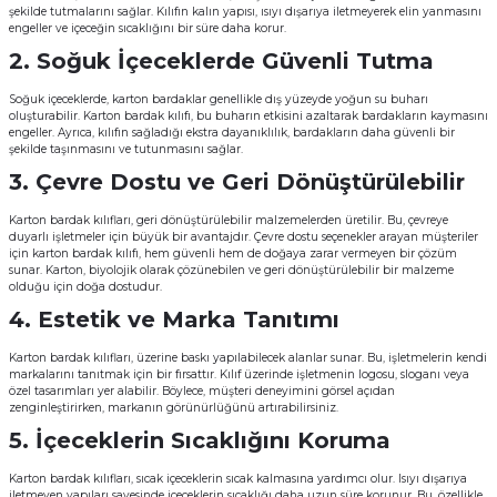
şekilde tutmalarını sağlar. Kılıfın kalın yapısı, ısıyı dışarıya iletmeyerek elin yanmasını
Kutular
iç Kutusu
Snack Box
engeller ve içeceğin sıcaklığını bir süre daha korur.
2. Soğuk İçeceklerde Güvenli Tutma
-Ticaret Kutuları
arı
et
Soğuk içeceklerde, karton bardaklar genellikle dış yüzeyde yoğun su buharı
oluşturabilir. Karton bardak kılıfı, bu buharın etkisini azaltarak bardakların kaymasını
engeller. Ayrıca, kılıfın sağladığı ekstra dayanıklılık, bardakların daha güvenli bir
lar
şekilde taşınmasını ve tutunmasını sağlar.
3. Çevre Dostu ve Geri Dönüştürülebilir
 ve Tuz
Karton bardak kılıfları, geri dönüştürülebilir malzemelerden üretilir. Bu, çevreye
duyarlı işletmeler için büyük bir avantajdır. Çevre dostu seçenekler arayan müşteriler
 Peçete
için karton bardak kılıfı, hem güvenli hem de doğaya zarar vermeyen bir çözüm
sunar. Karton, biyolojik olarak çözünebilen ve geri dönüştürülebilir bir malzeme
olduğu için doğa dostudur.
r
4. Estetik ve Marka Tanıtımı
arı
ganizasyon Ambalajlerı
Karton bardak kılıfları, üzerine baskı yapılabilecek alanlar sunar. Bu, işletmelerin kendi
markalarını tanıtmak için bir fırsattır. Kılıf üzerinde işletmenin logosu, sloganı veya
özel tasarımları yer alabilir. Böylece, müşteri deneyimini görsel açıdan
arı
lajları
zenginleştirirken, markanın görünürlüğünü artırabilirsiniz.
5. İçeceklerin Sıcaklığını Koruma
Kutuları
 Ambalajları
Karton bardak kılıfları, sıcak içeceklerin sıcak kalmasına yardımcı olur. Isıyı dışarıya
iletmeyen yapıları sayesinde içeceklerin sıcaklığı daha uzun süre korunur. Bu, özellikle